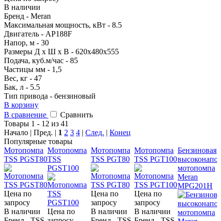
В наличии
Бренд - Meran
Максимальная мощность, кВт - 8.5
Двигатель - AP188F
Напор, м - 30
Размеры Д х Ш х В - 620х480х555
Подача, куб.м/час - 85
Частицы мм - 1,5
Вес, кг - 47
Бак, л - 5.5
Тип привода - бензиновый
В корзину
В сравнение
Сравнить
Товары 1 - 12 из 41
Начало | Пред. |
1
2
3
4
|
След.
|
Конец
Популярные товары
Мотопомпа
Мотопомпа
Мотопомпа
Мотопомпа
Бензиновая
TSS PGST80
TSS
TSS PGT80
TSS PGT100
высоконапо
PGST100
мотопомпа
Meran
MPG201H
Цена по
Цена по
Цена по
запросу
запросу
запросу
В наличии
Цена по
В наличии
В наличии
Бренд - TSS
запросу
Бренд - TSS
Бренд - TSS