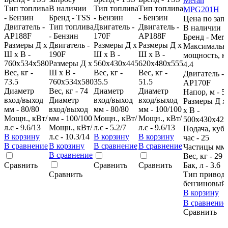
Тип топлива
В наличии
Тип топлива
Тип топлива
- Бензин
Бренд - TSS
- Бензин
- Бензин
Цена по зап
Двигатель -
Тип топлива
Двигатель -
Двигатель -
В наличии
AP188F
- Бензин
170F
AP188F
Бренд - Mera
Размеры Д х
Двигатель -
Размеры Д х
Размеры Д х
Максимальн
Ш х В -
190F
Ш х В -
Ш х В -
мощность, к
760x534x580
Размеры Д х
560x430x445
620x480x555
4.4
Вес, кг -
Ш х В -
Вес, кг -
Вес, кг -
Двигатель -
73.5
760x534x580
35.5
51.5
AP170F
Диаметр
Вес, кг - 74
Диаметр
Диаметр
Напор, м - 5
вход/выход
Диаметр
вход/выход
вход/выход
Размеры Д 
мм - 80/80
вход/выход
мм - 80/80
мм - 100/100
х В -
Мощн., кВт/
мм - 100/100
Мощн., кВт/
Мощн., кВт/
500х430х425
л.с - 9.6/13
Мощн., кВт/
л.с - 5.2/7
л.с - 9.6/13
Подача, куб.
В корзину
л.с - 10.3/14
В корзину
В корзину
час - 25
В сравнение
В корзину
В сравнение
В сравнение
Частицы мм 
В сравнение
Вес, кг - 29
Сравнить
Сравнить
Сравнить
Бак, л - 3.6
Сравнить
Тип привода
бензиновый
В корзину
В сравнени
Сравнить