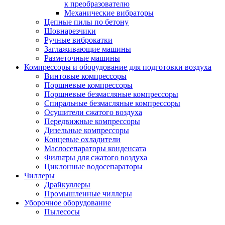
к преобразователю
Механические вибраторы
Цепные пилы по бетону
Шовнарезчики
Ручные виброкатки
Заглаживающие машины
Разметочные машины
Компрессоры и оборудование для подготовки воздуха
Винтовые компрессоры
Поршневые компрессоры
Поршневые безмасляные компрессоры
Спиральные безмасляные компрессоры
Осушители сжатого воздуха
Передвижные компрессоры
Дизельные компрессоры
Концевые охладители
Маслосепараторы конденсата
Фильтры для сжатого воздуха
Циклонные водосепараторы
Чиллеры
Драйкуллеры
Промышленные чиллеры
Уборочное оборудование
Пылесосы