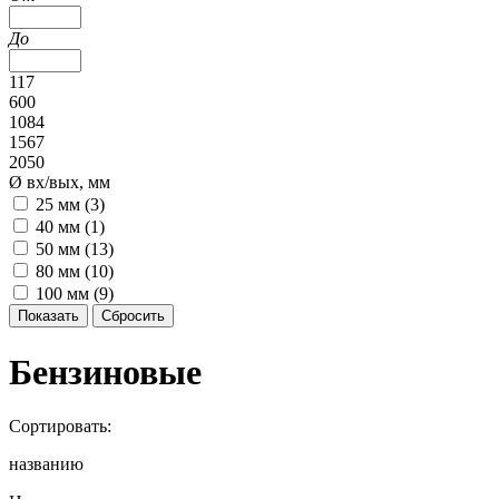
До
117
600
1084
1567
2050
Ø вх/вых, мм
25 мм (
3
)
40 мм (
1
)
50 мм (
13
)
80 мм (
10
)
100 мм (
9
)
Бензиновые
Сортировать:
названию