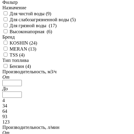
Фильтр
Назначение
Для чистой воды (
9
)
Для слабозагрязненной воды (
5
)
Для грязной воды (
17
)
Высоконапорная (
6
)
Бренд
KOSHIN (
24
)
MERAN (
13
)
TSS (
4
)
Тип топлива
Бензин (
4
)
Производительность, м3/ч
От
До
4
34
64
93
123
Производительность, л/мин
От