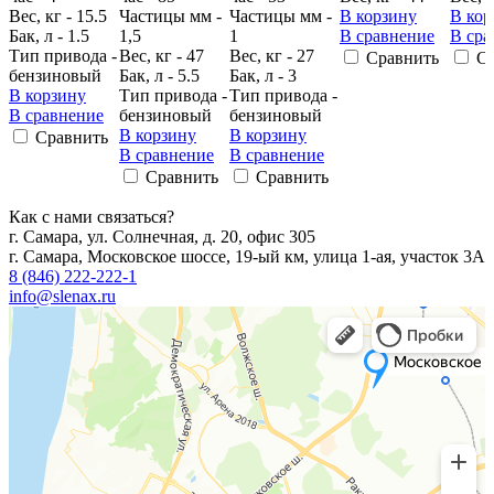
Вес, кг - 15.5
Частицы мм -
Частицы мм -
В корзину
В кор
Бак, л - 1.5
1,5
1
В сравнение
В сра
Тип привода -
Вес, кг - 47
Вес, кг - 27
Сравнить
С
бензиновый
Бак, л - 5.5
Бак, л - 3
В корзину
Тип привода -
Тип привода -
В сравнение
бензиновый
бензиновый
В корзину
В корзину
Сравнить
В сравнение
В сравнение
Сравнить
Сравнить
Как с нами связаться?
г. Самара, ул. Солнечная, д. 20, офис 305
г. Самара, Московское шоссе, 19-ый км, улица 1-ая, участок 3А
8 (846) 222-222-1
info@slenax.ru