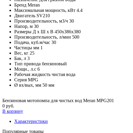
Бренд
Meran
Максимальная мощность, кВт
4.4
Двигатель
SV210
Производительность, м3/ч
30
Напор, м
30
Размеры Д х Ш х В
450х386х380
Производительность, л/мин
500
Подача, куб.м/час
30
Частицы мм
1
Вес, кг
25
Бак, л
3
Тип привода
бензиновый
Мощн., л.с
6
Рабочая жидкость
чистая вода
Серия
MPG
Ø вх/вых, мм
50 мм
Бензиновая мотопомпа для чистых вод Meran MPG201
0 руб.
В корзину
Характеристики
Популярные товары