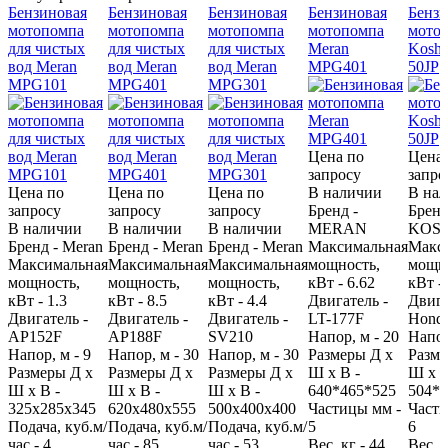
Бензиновая
Бензиновая
Бензиновая
Бензиновая
Бензи
мотопомпа
мотопомпа
мотопомпа
мотопомпа
мото
для чистых
для чистых
для чистых
Meran
Koshi
вод Meran
вод Meran
вод Meran
MPG401
50JP
MPG101
MPG401
MPG301
Цена по
Цена 
запросу
запро
Цена по
Цена по
Цена по
В наличии
В на
запросу
запросу
запросу
Бренд -
Бренд
В наличии
В наличии
В наличии
MERAN
KOS
Бренд - Meran
Бренд - Meran
Бренд - Meran
Максимальная
Макс
Максимальная
Максимальная
Максимальная
мощность,
мощно
мощность,
мощность,
мощность,
кВт - 6.62
кВт - 
кВт - 1.3
кВт - 8.5
кВт - 4.4
Двигатель -
Двига
Двигатель -
Двигатель -
Двигатель -
LT-177F
Hond
AP152F
AP188F
SV210
Напор, м - 20
Напор
Напор, м - 9
Напор, м - 30
Напор, м - 30
Размеры Д х
Разме
Размеры Д х
Размеры Д х
Размеры Д х
Ш х В -
Ш х В
Ш х В -
Ш х В -
Ш х В -
640*465*525
504*4
325x285x345
620х480х555
500х400х400
Частицы мм -
Части
Подача, куб.м/
Подача, куб.м/
Подача, куб.м/
5
6
час - 4
час - 85
час - 53
Вес, кг - 44
Вес, к