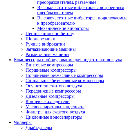
преобразователем, разъёмные
Высокочастотные вибраторы с встроенным
преобразователем
Высокочастотные вибраторы, подключаемые
к преобразователю
Механические вибраторы
Цепные пилы по бетону
Шовнарезчики
Ручные виброкатки
Заглаживающие машины
Разметочные машины
Компрессоры и оборудование для подготовки воздуха
Винтовые компрессоры
Поршневые компрессоры
Поршневые безмасляные компрессоры
Спиральные безмасляные компрессоры
Осушители сжатого воздуха
Передвижные компрессоры
Дизельные компрессоры
Концевые охладители
Маслосепараторы конденсата
Фильтры для сжатого воздуха
Циклонные водосепараторы
Чиллеры
Драйкуллеры