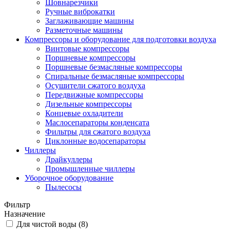
Шовнарезчики
Ручные виброкатки
Заглаживающие машины
Разметочные машины
Компрессоры и оборудование для подготовки воздуха
Винтовые компрессоры
Поршневые компрессоры
Поршневые безмасляные компрессоры
Спиральные безмасляные компрессоры
Осушители сжатого воздуха
Передвижные компрессоры
Дизельные компрессоры
Концевые охладители
Маслосепараторы конденсата
Фильтры для сжатого воздуха
Циклонные водосепараторы
Чиллеры
Драйкуллеры
Промышленные чиллеры
Уборочное оборудование
Пылесосы
Фильтр
Назначение
Для чистой воды (
8
)