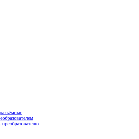
 разъёмные
еобразователем
к преобразователю