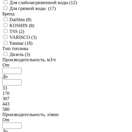
Для слабозагрязненной воды (
12
)
Для грязной воды (
17
)
Бренд
DaiShin (
8
)
KOSHIN (
8
)
TSS (
2
)
VARISCO (
3
)
Yanmar (
18
)
Тип топлива
Дизель (
3
)
Производительность, м3/ч
От
До
33
170
307
443
580
Производительность, л/мин
От
До