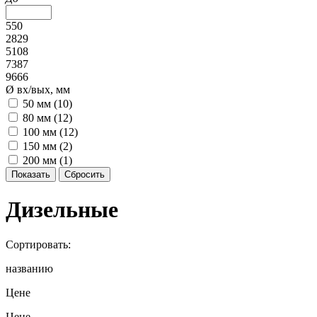
550
2829
5108
7387
9666
Ø вх/вых, мм
50 мм (
10
)
80 мм (
12
)
100 мм (
12
)
150 мм (
2
)
200 мм (
1
)
Дизельные
Сортировать:
названию
Цене
Цене