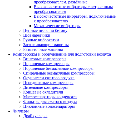
преобразователем, разъёмные
Высокочастотные вибраторы с встроенным
преобразователем
Высокочастотные вибраторы, подключаемые
к преобразователю
Механические вибраторы
Цепные пилы по бетону
Шовнарезчики
Ручные виброкатки
Заглаживающие машины
Разметочные машины
Компрессоры и оборудование для подготовки воздуха
Винтовые компрессоры
Поршневые компрессоры
Поршневые безмасляные компрессоры
Спиральные безмасляные компрессоры
Осушители сжатого воздуха
Передвижные компрессоры
Дизельные компрессоры
Концевые охладители
Маслосепараторы конденсата
Фильтры для сжатого воздуха
Циклонные водосепараторы
Чиллеры
Драйкуллеры