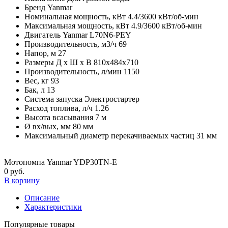
Бренд
Yanmar
Номинальная мощность, кВт
4.4/3600 кВт/об-мин
Максимальная мощность, кВт
4.9/3600 кВт/об-мин
Двигатель
Yanmar L70N6-PEY
Производительность, м3/ч
69
Напор, м
27
Размеры Д х Ш х В
810x484x710
Производительность, л/мин
1150
Вес, кг
93
Бак, л
13
Система запуска
Электростартер
Расход топлива, л/ч
1.26
Высота всасывания
7 м
Ø вх/вых, мм
80 мм
Максимальный диаметр перекачиваемых частиц
31 мм
Мотопомпа Yanmar YDP30TN-E
0 руб.
В корзину
Описание
Характеристики
Популярные товары