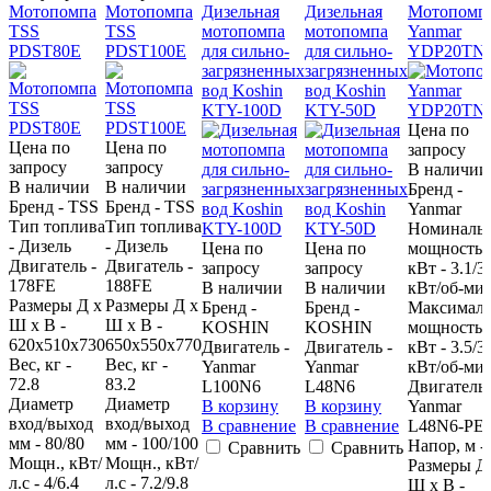
Мотопомпа
Мотопомпа
Дизельная
Дизельная
Мотопомп
TSS
TSS
мотопомпа
мотопомпа
Yanmar
PDST80E
PDST100E
для сильно-
для сильно-
YDP20TN
загрязненных
загрязненных
вод Koshin
вод Koshin
KTY-100D
KTY-50D
Цена по
Цена по
Цена по
запросу
запросу
запросу
В наличии
В наличии
В наличии
Бренд -
Бренд - TSS
Бренд - TSS
Yanmar
Тип топлива
Тип топлива
Номиналь
- Дизель
- Дизель
Цена по
Цена по
мощность,
Двигатель -
Двигатель -
запросу
запросу
кВт - 3.1/3
178FE
188FE
В наличии
В наличии
кВт/об-ми
Размеры Д х
Размеры Д х
Бренд -
Бренд -
Максималь
Ш х В -
Ш х В -
KOSHIN
KOSHIN
мощность,
620х510х730
650х550х770
Двигатель -
Двигатель -
кВт - 3.5/3
Вес, кг -
Вес, кг -
Yanmar
Yanmar
кВт/об-ми
72.8
83.2
L100N6
L48N6
Двигатель 
Диаметр
Диаметр
В корзину
В корзину
Yanmar
вход/выход
вход/выход
В сравнение
В сравнение
L48N6-PE
мм - 80/80
мм - 100/100
Напор, м -
Сравнить
Сравнить
Мощн., кВт/
Мощн., кВт/
Размеры Д
л.с - 4/6.4
л.с - 7.2/9.8
Ш х В -