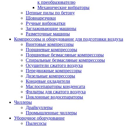
к преобразователю
Механические вибраторы
Цепные пилы по бетону
Шовнарезчики
Ручные виброкатки
Заглаживающие машины
Разметочные машины
Компрессоры и оборудование для подготовки воздуха
Винтовые компрессоры
Поршневые компрессоры
Поршневые безмасляные компрессоры
Спиральные безмасляные компрессоры
Осушители сжатого воздуха
Передвижные компрессоры
Дизельные компрессоры
Концевые охладители
Маслосепараторы конденсата
Фильтры для сжатого воздуха
Циклонные водосепараторы
Чиллеры
Драйкуллеры
Промышленные чиллеры
Уборочное оборудование
Пылесосы