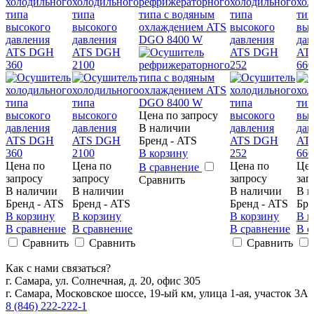
холодильного
холодильного
рефрижераторного
холодильного
хол
типа
типа
типа с водяным
типа
тип
высокого
высокого
охлаждением ATS
высокого
выс
давления
давления
DGO 8400 W
давления
дав
ATS DGH
ATS DGH
ATS DGH
AT
360
2100
252
660
Цена по запросу
В наличии
Бренд - ATS
В корзину
Цена по
Цена по
Цена по
Цен
В сравнение
запросу
запросу
запросу
зап
Сравнить
В наличии
В наличии
В наличии
В н
Бренд - ATS
Бренд - ATS
Бренд - ATS
Бре
В корзину
В корзину
В корзину
В к
В сравнение
В сравнение
В сравнение
В с
Сравнить
Сравнить
Сравнить
Как с нами связаться?
г. Самара, ул. Солнечная, д. 20, офис 305
г. Самара, Московское шоссе, 19-ый км, улица 1-ая, участок 3А
8 (846) 222-222-1