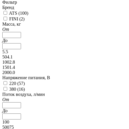
Фильтр
Бренд
ATS (
100
)
FINI (
2
)
Масса, кг
От
До
5.5
504.1
1002.8
1501.4
2000.0
Напряжение питания, В
220 (
57
)
380 (
16
)
Поток воздуха, л/мин
От
До
100
50075