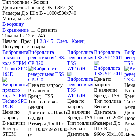
Тип топлива - Бензин
Двигатель - Dinking DK168F-C(S)
Размеры Д х Ш х В - 1000х530х740
Масса, кг - 83
В корзину
В сравнение
Сравнить
Товары 1 - 12 из 245
Начало | Пред. |
1
2
3
4
5
|
След.
|
Конец
Популярные товары
Виброплита
Виброплита
Виброплита
Виброплита
Вибр
прямого
реверсивная TSS-
реверсивная
TSS-VP120TL
ревер
хода STEM
CP-320
TSS-
TSS-
Techno SPC
WP160H
192E
Цена по
запросу
Цена по запросу
Цена 
В наличии
В наличии
В на
Бренд - TSS
Бренд - TSS
Бренд
Цена по
Тип топлива -
Тип топлива -
Тип т
запросу
Бензин
Бензин
Бензи
Цена по
В наличии
Двигатель -
Двигатель - Honda
Двига
запросу
Бренд - TSS
Loncin G200F
GX390
Hond
В наличии
Тип топлива
Размеры Д х
Размеры Д х Ш х
Разме
Бренд -
- Бензин
Ш х В -
В - 1030x595x1030
В -
STEM
Двигатель -
960х450х1100
(с
840х4