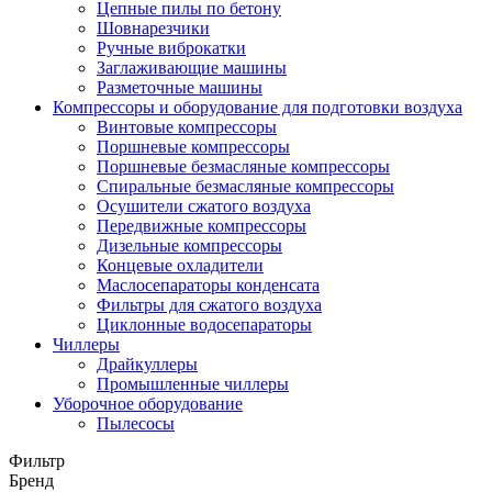
Цепные пилы по бетону
Шовнарезчики
Ручные виброкатки
Заглаживающие машины
Разметочные машины
Компрессоры и оборудование для подготовки воздуха
Винтовые компрессоры
Поршневые компрессоры
Поршневые безмасляные компрессоры
Спиральные безмасляные компрессоры
Осушители сжатого воздуха
Передвижные компрессоры
Дизельные компрессоры
Концевые охладители
Маслосепараторы конденсата
Фильтры для сжатого воздуха
Циклонные водосепараторы
Чиллеры
Драйкуллеры
Промышленные чиллеры
Уборочное оборудование
Пылесосы
Фильтр
Бренд