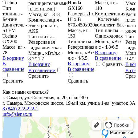
Techno
Honda
Масса, кг -
расширительными
Масса,
Тип
GX160
110
пластинами)
Компл
топлива -
Размеры Д х
Комплектация
Масса, кг - 318
Расш
Бензин
Ш х В -
- Колесный
Комплектация -
пласт
Двигатель -
670x450x920
комплект, бак
Электростарт,
болты
STEM
Масса, кг -
Тип плиты -
АКБ
ключ
Techno
150
Одноходовая
Тип плиты -
Тип п
GX200
Тип плиты -
Мощн., кВт/
Реверсивная
Ревер
Масса, кг -
Реверсивная
л.с - 4.8/6.5
гидравлическая
гидра
78
Мощн., кВт/
В корзину
Мощн., кВт/л.с -
Мощн.
В корзину
л.с - 4/5.5
В сравнение
8.7/11.7
9.4/13
В
В корзину
В корзину
Сравнить
В кор
сравнение
В сравнение
В сравнение
В сра
Сравнить
Срав
Сравнить
Сравнить
Как с нами связаться?
г. Самара, ул. Солнечная, д. 20, офис 305
г. Самара, Московское шоссе, 19-ый км, улица 1-ая, участок 3А
8 (846) 222-222-1
info@slenax.ru