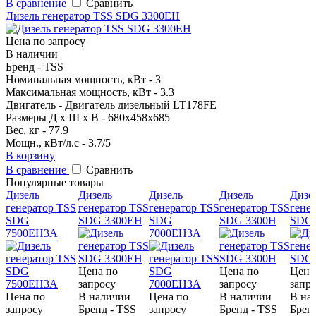
В сравнение
Сравнить
Дизель генератор TSS SDG 3300EH
Цена по запросу
В наличии
Бренд - TSS
Номинальная мощность, кВт - 3
Максимальная мощность, кВт - 3.3
Двигатель - Двигатель дизельный LT178FE
Размеры Д х Ш х В - 680х458х685
Вес, кг - 77.9
Мощн., кВт/л.с - 3.7/5
В корзину
В сравнение
Сравнить
Популярные товары
Дизель
Дизель
Дизель
Дизель
Дизе
генератор TSS
генератор TSS
генератор TSS
генератор TSS
гене
SDG
SDG 3300EH
SDG
SDG 3300H
SDG
7500EH3A
7000EH3A
Цена по
Цена по
Цена
запросу
запросу
запр
Цена по
В наличии
Цена по
В наличии
В на
запросу
Бренд - TSS
запросу
Бренд - TSS
Брен