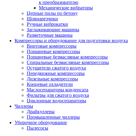
к преобразователю
Механические вибраторы
Цепные пилы по бетону
Шовнарезчики
Ручные виброкатки
Заглаживающие машины
Разметочные машины
Компрессоры и оборудование для подготовки воздуха
Винтовые компрессоры
Поршневые компрессоры
Поршневые безмасляные компрессоры
Спиральные безмасляные компрессоры
Осушители сжатого воздуха
Передвижные компрессоры
Дизельные компрессоры
Концевые охладители
Маслосепараторы конденсата
Фильтры для сжатого воздуха
Циклонные водосепараторы
Чиллеры
Драйкуллеры
Промышленные чиллеры
Уборочное оборудование
Пылесосы