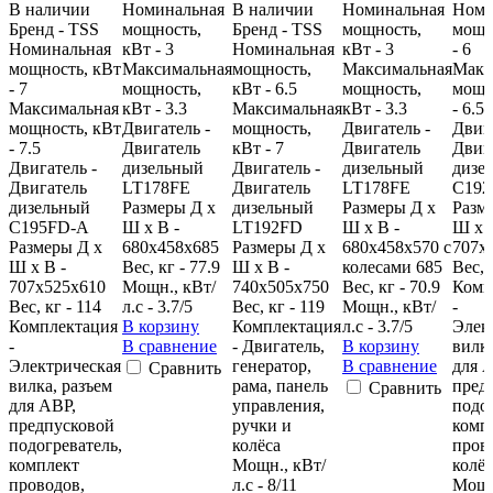
В наличии
Номинальная
В наличии
Номинальная
Номи
Бренд - TSS
мощность,
Бренд - TSS
мощность,
мощн
Номинальная
кВт - 3
Номинальная
кВт - 3
- 6
мощность, кВт
Максимальная
мощность,
Максимальная
Макс
- 7
мощность,
кВт - 6.5
мощность,
мощн
Максимальная
кВт - 3.3
Максимальная
кВт - 3.3
- 6.5
мощность, кВт
Двигатель -
мощность,
Двигатель -
Двига
- 7.5
Двигатель
кВт - 7
Двигатель
Двиг
Двигатель -
дизельный
Двигатель -
дизельный
дизе
Двигатель
LT178FE
Двигатель
LT178FE
C19
дизельный
Размеры Д х
дизельный
Размеры Д х
Разм
C195FD-A
Ш х В -
LT192FD
Ш х В -
Ш х 
Размеры Д х
680х458х685
Размеры Д х
680х458х570 с
707х
Ш х В -
Вес, кг - 77.9
Ш х В -
колесами 685
Вес, 
707х525х610
Мощн., кВт/
740х505х750
Вес, кг - 70.9
Комп
Вес, кг - 114
л.с - 3.7/5
Вес, кг - 119
Мощн., кВт/
-
Комплектация
В корзину
Комплектация
л.с - 3.7/5
Элек
-
В сравнение
- Двигатель,
В корзину
вилка
Электрическая
генератор,
В сравнение
для 
Сравнить
вилка, разъем
рама, панель
пред
Сравнить
для АВР,
управления,
подог
предпусковой
ручки и
комп
подогреватель,
колёса
пров
комплект
Мощн., кВт/
колёс
проводов,
л.с - 8/11
Мощн