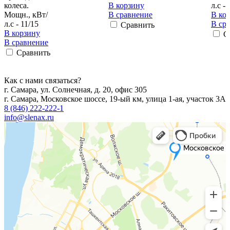
колеса.
В корзину
л.с - 
Мощн., кВт/
В сравнение
В ко
л.с - 11/15
В ср
Сравнить
В корзину
С
В сравнение
Сравнить
Как с нами связаться?
г. Самара, ул. Солнечная, д. 20, офис 305
г. Самара, Московское шоссе, 19-ый км, улица 1-ая, участок 3А
8 (846) 222-222-1
info@slenax.ru