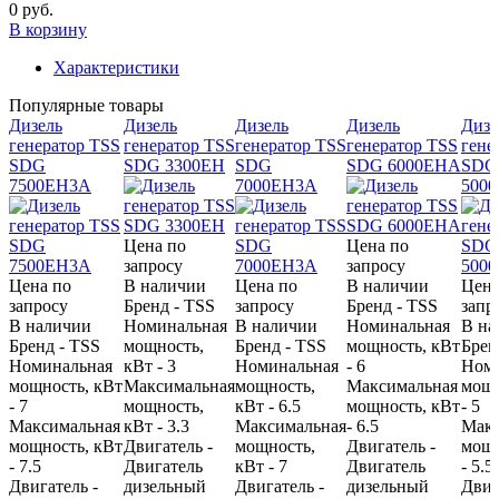
0 руб.
В корзину
Характеристики
Популярные товары
Дизель
Дизель
Дизель
Дизель
Дизе
генератор TSS
генератор TSS
генератор TSS
генератор TSS
гене
SDG
SDG 3300EH
SDG
SDG 6000EHA
SDG
7500EH3A
7000EH3A
500
Цена по
Цена по
запросу
запросу
Цена по
В наличии
Цена по
В наличии
Цена
запросу
Бренд - TSS
запросу
Бренд - TSS
запр
В наличии
Номинальная
В наличии
Номинальная
В на
Бренд - TSS
мощность,
Бренд - TSS
мощность, кВт
Брен
Номинальная
кВт - 3
Номинальная
- 6
Номи
мощность, кВт
Максимальная
мощность,
Максимальная
мощн
- 7
мощность,
кВт - 6.5
мощность, кВт
- 5
Максимальная
кВт - 3.3
Максимальная
- 6.5
Макс
мощность, кВт
Двигатель -
мощность,
Двигатель -
мощн
- 7.5
Двигатель
кВт - 7
Двигатель
- 5.5
Двигатель -
дизельный
Двигатель -
дизельный
Двиг