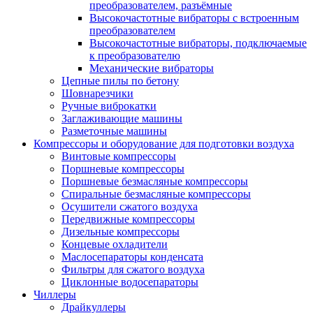
преобразователем, разъёмные
Высокочастотные вибраторы с встроенным
преобразователем
Высокочастотные вибраторы, подключаемые
к преобразователю
Механические вибраторы
Цепные пилы по бетону
Шовнарезчики
Ручные виброкатки
Заглаживающие машины
Разметочные машины
Компрессоры и оборудование для подготовки воздуха
Винтовые компрессоры
Поршневые компрессоры
Поршневые безмасляные компрессоры
Спиральные безмасляные компрессоры
Осушители сжатого воздуха
Передвижные компрессоры
Дизельные компрессоры
Концевые охладители
Маслосепараторы конденсата
Фильтры для сжатого воздуха
Циклонные водосепараторы
Чиллеры
Драйкуллеры