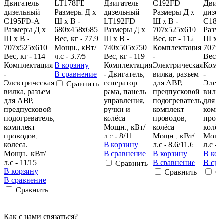
Двигатель
LT178FE
Двигатель
C192FD
Двиг
дизельный
Размеры Д х
дизельный
Размеры Д х
дизе
C195FD-A
Ш х В -
LT192FD
Ш х В -
C18
Размеры Д х
680х458х685
Размеры Д х
707х525х610
Разм
Ш х В -
Вес, кг - 77.9
Ш х В -
Вес, кг - 112
Ш х 
707х525х610
Мощн., кВт/
740х505х750
Комплектация
707х
Вес, кг - 114
л.с - 3.7/5
Вес, кг - 119
-
Вес, 
Комплектация
В корзину
Комплектация
Электрическая
Комп
-
В сравнение
- Двигатель,
вилка, разъем
-
Электрическая
генератор,
для АВР,
Элек
Сравнить
вилка, разъем
рама, панель
предпусковой
вилк
для АВР,
управления,
подогреватель,
для 
предпусковой
ручки и
комплект
комп
подогреватель,
колёса
проводов,
пров
комплект
Мощн., кВт/
колёса
колё
проводов,
л.с - 8/11
Мощн., кВт/
Мощн
колеса.
В корзину
л.с - 8.6/11.6
л.с -
Мощн., кВт/
В сравнение
В корзину
В ко
л.с - 11/15
В сравнение
В ср
Сравнить
В корзину
Сравнить
С
В сравнение
Сравнить
Как с нами связаться?