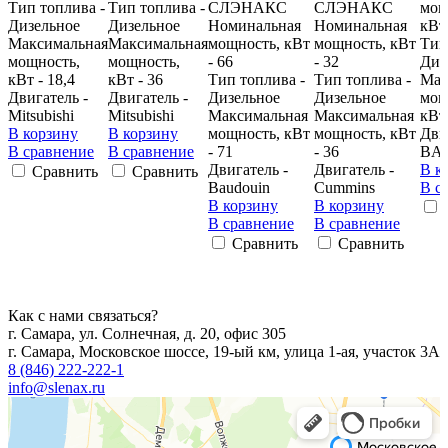
Тип топлива -
Тип топлива -
CЛЭНАКС
CЛЭНАКС
мощ
Дизельное
Дизельное
Номинальная
Номинальная
кВт 
Максимальная
Максимальная
мощность, кВт
мощность, кВт
Тип
мощность,
мощность,
- 66
- 32
Диз
кВт - 18,4
кВт - 36
Тип топлива -
Тип топлива -
Мак
Двигатель -
Двигатель -
Дизельное
Дизельное
мощ
Mitsubishi
Mitsubishi
Максимальная
Максимальная
кВт 
В корзину
В корзину
мощность, кВт
мощность, кВт
Дви
В сравнение
В сравнение
- 71
- 36
BA
Двигатель -
Двигатель -
В к
Сравнить
Сравнить
Baudouin
Cummins
В с
В корзину
В корзину
В сравнение
В сравнение
Сравнить
Сравнить
Как с нами связаться?
г. Самара, ул. Солнечная, д. 20, офис 305
г. Самара, Московское шоссе, 19-ый км, улица 1-ая, участок 3А
8 (846) 222-222-1
info@slenax.ru