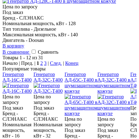
Цена по запросу
Под заказ
Бренд - CЛЭНАКС
Номинальная мощность, кВт - 128
Тип топлива - Дизельное
Максимальная мощность, кВт - 140
Двигатель - Doosan
В корзину
В сравнение
Сравнить
Товары 1 - 12 из 31
Начало | Пред. |
1
2
3
|
След.
|
Конец
Популярные товары
Генератор
Генератор
Генератор
Генератор
Ген
АД-16С-Т400
АД-32С-Т400
АД-65С-Т400 в
АД-32С-Т400 в
АД-
шумозащитном
шумозащитном
Т40
кожухе
кожухе
Цена по
Цена по
запросу
запросу
Под заказ
Под заказ
Цен
Бренд -
Бренд -
зап
CЛЭНАКС
CЛЭНАКС
Цена по
Цена по
Под
Номинальная
Номинальная
запросу
запросу
Бре
мощность,
мощность,
Под заказ
Под заказ
CЛ
кВт - 16
кВт - 32
Бренд -
Бренд -
Ном