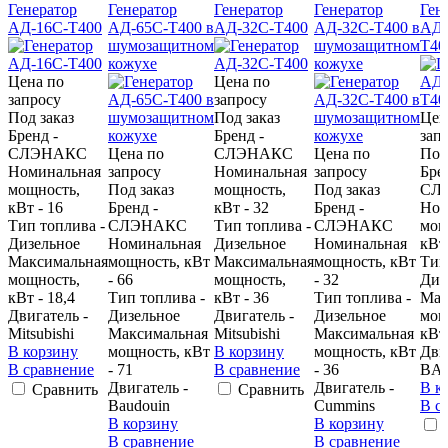
Генератор
Генератор
Генератор
Генератор
Ген
АД-16С-Т400
АД-65С-Т400 в
АД-32С-Т400
АД-32С-Т400 в
АД-
шумозащитном
шумозащитном
Т40
кожухе
кожухе
Цена по
Цена по
запросу
запросу
Под заказ
Под заказ
Цен
Бренд -
Бренд -
зап
CЛЭНАКС
Цена по
CЛЭНАКС
Цена по
Под
Номинальная
запросу
Номинальная
запросу
Бре
мощность,
Под заказ
мощность,
Под заказ
CЛ
кВт - 16
Бренд -
кВт - 32
Бренд -
Ном
Тип топлива -
CЛЭНАКС
Тип топлива -
CЛЭНАКС
мощ
Дизельное
Номинальная
Дизельное
Номинальная
кВт 
Максимальная
мощность, кВт
Максимальная
мощность, кВт
Тип
мощность,
- 66
мощность,
- 32
Диз
кВт - 18,4
Тип топлива -
кВт - 36
Тип топлива -
Мак
Двигатель -
Дизельное
Двигатель -
Дизельное
мощ
Mitsubishi
Максимальная
Mitsubishi
Максимальная
кВт 
В корзину
мощность, кВт
В корзину
мощность, кВт
Дви
В сравнение
- 71
В сравнение
- 36
BA
Двигатель -
Двигатель -
В к
Сравнить
Сравнить
Baudouin
Cummins
В с
В корзину
В корзину
В сравнение
В сравнение