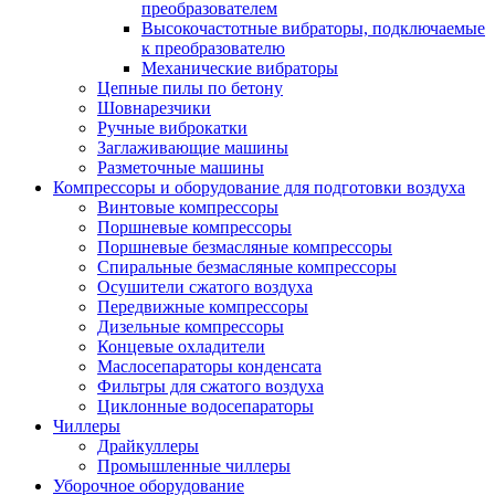
преобразователем
Высокочастотные вибраторы, подключаемые
к преобразователю
Механические вибраторы
Цепные пилы по бетону
Шовнарезчики
Ручные виброкатки
Заглаживающие машины
Разметочные машины
Компрессоры и оборудование для подготовки воздуха
Винтовые компрессоры
Поршневые компрессоры
Поршневые безмасляные компрессоры
Спиральные безмасляные компрессоры
Осушители сжатого воздуха
Передвижные компрессоры
Дизельные компрессоры
Концевые охладители
Маслосепараторы конденсата
Фильтры для сжатого воздуха
Циклонные водосепараторы
Чиллеры
Драйкуллеры
Промышленные чиллеры
Уборочное оборудование