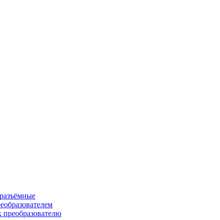
 разъёмные
еобразователем
к преобразователю