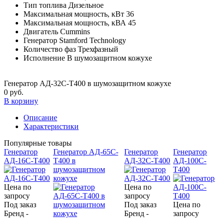
Тип топлива
Дизельное
Максимальная мощность, кВт
36
Максимальная мощность, кВА
45
Двигатель
Cummins
Генератор
Stamford Technology
Количество фаз
Трехфазный
Исполнение
В шумозащитном кожухе
Генератор АД-32С-Т400 в шумозащитном кожухе
0 руб.
В корзину
Описание
Характеристики
Популярные товары
Генератор
Генератор АД-65С-
Генератор
Генератор
АД-16С-Т400
Т400 в
АД-32С-Т400
АД-100С-
шумозащитном
Т400
кожухе
Цена по
Цена по
запросу
запросу
Под заказ
Под заказ
Цена по
Бренд -
Бренд -
запросу