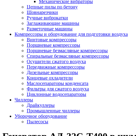
Механические вибраторы
Цепные пилы по бетону
Шовнарезчики
Ручные виброкатки
Заглаживающие машины
Разметочные машины
Компрессоры и оборудование для подготовки воздуха
Винтовые компрессоры
Поршневые компрессоры
Поршневые безмасляные компрессоры
Спиральные безмасляные компрессоры
Осушители сжатого воздуха
Передвижные компрессоры
Дизельные компрессоры
Концевые охладители
Маслосепараторы конденсата
Фильтры для сжатого воздуха
Циклонные водосепараторы
Чиллеры
Драйкуллеры
Промышленные чиллеры
Уборочное оборудование
Пылесосы