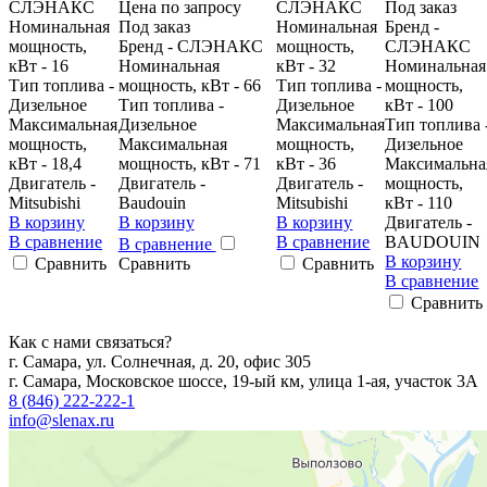
CЛЭНАКС
Цена по запросу
CЛЭНАКС
Под заказ
Номинальная
Под заказ
Номинальная
Бренд -
мощность,
Бренд - CЛЭНАКС
мощность,
CЛЭНАКС
кВт - 16
Номинальная
кВт - 32
Номинальная
Тип топлива -
мощность, кВт - 66
Тип топлива -
мощность,
Дизельное
Тип топлива -
Дизельное
кВт - 100
Максимальная
Дизельное
Максимальная
Тип топлива 
мощность,
Максимальная
мощность,
Дизельное
кВт - 18,4
мощность, кВт - 71
кВт - 36
Максимальна
Двигатель -
Двигатель -
Двигатель -
мощность,
Mitsubishi
Baudouin
Mitsubishi
кВт - 110
В корзину
В корзину
В корзину
Двигатель -
В сравнение
В сравнение
BAUDOUIN
В сравнение
В корзину
Сравнить
Сравнить
Сравнить
В сравнение
Сравнить
Как с нами связаться?
г. Самара, ул. Солнечная, д. 20, офис 305
г. Самара, Московское шоссе, 19-ый км, улица 1-ая, участок 3А
8 (846) 222-222-1
info@slenax.ru