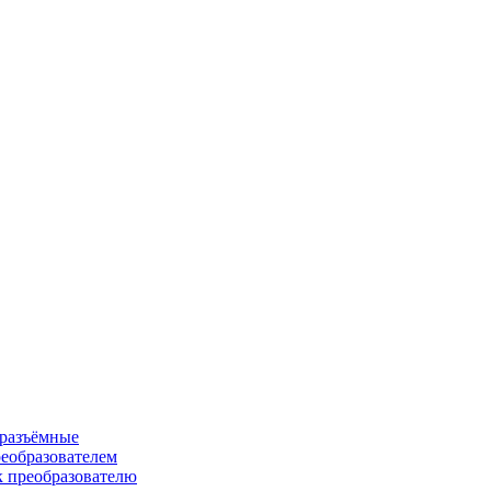
 разъёмные
еобразователем
к преобразователю