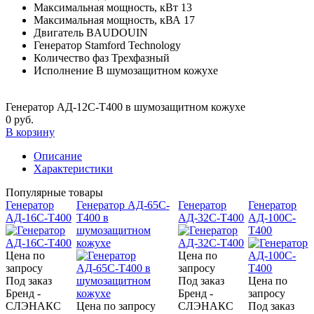
Максимальная мощность, кВт
13
Максимальная мощность, кВА
17
Двигатель
BAUDOUIN
Генератор
Stamford Technology
Количество фаз
Трехфазный
Исполнение
В шумозащитном кожухе
Генератор АД-12С-Т400 в шумозащитном кожухе
0 руб.
В корзину
Описание
Характеристики
Популярные товары
Генератор
Генератор АД-65С-
Генератор
Генератор
АД-16С-Т400
Т400 в
АД-32С-Т400
АД-100С-
шумозащитном
Т400
кожухе
Цена по
Цена по
запросу
запросу
Под заказ
Под заказ
Цена по
Бренд -
Бренд -
запросу
CЛЭНАКС
Цена по запросу
CЛЭНАКС
Под заказ