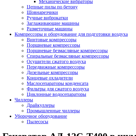
Механические вибраторы
Цепные пилы по бетону
Шовнарезчики
Ручные виброкатки
Заглаживающие машины
Разметочные машины
Компрессоры и оборудование для подготовки воздуха
Винтовые компрессоры
Поршневые компрессоры
Поршневые безмасляные компрессоры
Спиральные безмасляные компрессоры
Осушители сжатого воздуха
Передвижные компрессоры
Дизельные компрессоры
Концевые охладители
Маслосепараторы конденсата
Фильтры для сжатого воздуха
Циклонные водосепараторы
Чиллеры
Драйкуллеры
Промышленные чиллеры
Уборочное оборудование
Пылесосы