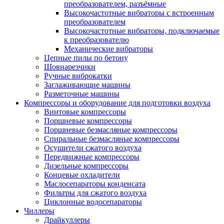
преобразователем, разъёмные
Высокочастотные вибраторы с встроенным
преобразователем
Высокочастотные вибраторы, подключаемые
к преобразователю
Механические вибраторы
Цепные пилы по бетону
Шовнарезчики
Ручные виброкатки
Заглаживающие машины
Разметочные машины
Компрессоры и оборудование для подготовки воздуха
Винтовые компрессоры
Поршневые компрессоры
Поршневые безмасляные компрессоры
Спиральные безмасляные компрессоры
Осушители сжатого воздуха
Передвижные компрессоры
Дизельные компрессоры
Концевые охладители
Маслосепараторы конденсата
Фильтры для сжатого воздуха
Циклонные водосепараторы
Чиллеры
Драйкуллеры