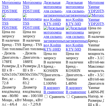
Мотопомпа
Мотопомпа
Дизельная
Дизельная
Мотопомп
TSS
TSS
мотопомпа
мотопомпа
Yanmar
PDST80E
PDST100E
для сильно-
для сильно-
YDP20TN
загрязненных
загрязненных
вод Koshin
вод Koshin
KTY-100D
KTY-50D
Цена по
Цена по
Цена по
запросу
запросу
запросу
В наличии
В наличии
В наличии
Бренд -
Бренд - TSS
Бренд - TSS
Yanmar
Тип топлива
Тип топлива
Номиналь
- Дизель
- Дизель
Цена по
Цена по
мощность,
Двигатель -
Двигатель -
запросу
запросу
кВт - 3.1/3
178FE
188FE
В наличии
В наличии
кВт/об-ми
Размеры Д х
Размеры Д х
Бренд -
Бренд -
Максималь
Ш х В -
Ш х В -
KOSHIN
KOSHIN
мощность,
620х510х730
650х550х770
Двигатель -
Двигатель -
кВт - 3.5/3
Вес, кг -
Вес, кг -
Yanmar
Yanmar
кВт/об-ми
72.8
83.2
L100N6
L48N6
Двигатель 
Диаметр
Диаметр
В корзину
В корзину
Yanmar
вход/выход
вход/выход
В сравнение
В сравнение
L48N6-PE
мм - 80/80
мм - 100/100
Напор, м -
Сравнить
Сравнить
Мощн., кВт/
Мощн., кВт/
Размеры Д
л.с - 4/6.4
л.с - 7.2/9.8
Ш х В -