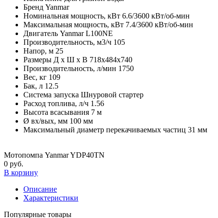
Бренд
Yanmar
Номинальная мощность, кВт
6.6/3600 кВт/об-мин
Максимальная мощность, кВт
7.4/3600 кВт/об-мин
Двигатель
Yanmar L100NE
Производительность, м3/ч
105
Напор, м
25
Размеры Д х Ш х В
718х484х740
Производительность, л/мин
1750
Вес, кг
109
Бак, л
12.5
Система запуска
Шнуровой стартер
Расход топлива, л/ч
1.56
Высота всасывания
7 м
Ø вх/вых, мм
100 мм
Максимальный диаметр перекачиваемых частиц
31 мм
Мотопомпа Yanmar YDP40TN
0 руб.
В корзину
Описание
Характеристики
Популярные товары