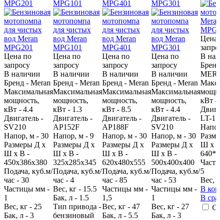
MPG201
MPG101
MPG401
MPG301
Цена 
запро
Цена по
Цена по
Цена по
Цена по
В на
запросу
запросу
запросу
запросу
Бренд
В наличии
В наличии
В наличии
В наличии
MER
Бренд - Meran
Бренд - Meran
Бренд - Meran
Бренд - Meran
Макс
Максимальная
Максимальная
Максимальная
Максимальная
мощно
мощность,
мощность,
мощность,
мощность,
кВт -
кВт - 4.4
кВт - 1.3
кВт - 8.5
кВт - 4.4
Двига
Двигатель -
Двигатель -
Двигатель -
Двигатель -
LT-17
SV210
AP152F
AP188F
SV210
Напор
Напор, м - 30
Напор, м - 9
Напор, м - 30
Напор, м - 30
Разме
Размеры Д х
Размеры Д х
Размеры Д х
Размеры Д х
Ш х В
Ш х В -
Ш х В -
Ш х В -
Ш х В -
640*4
450х386х380
325x285x345
620х480х555
500х400х400
Части
Подача, куб.м/
Подача, куб.м/
Подача, куб.м/
Подача, куб.м/
5
час - 30
час - 4
час - 85
час - 53
Вес, к
Частицы мм -
Вес, кг - 15.5
Частицы мм -
Частицы мм -
В кор
1
Бак, л - 1.5
1,5
1
В сра
Вес, кг - 25
Тип привода -
Вес, кг - 47
Вес, кг - 27
С
Бак, л - 3
бензиновый
Бак, л - 5.5
Бак, л - 3