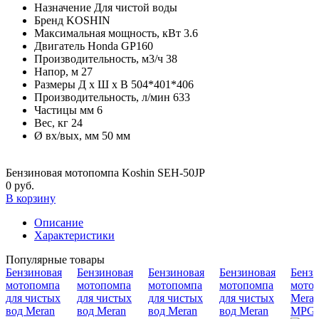
Назначение
Для чистой воды
Бренд
KOSHIN
Максимальная мощность, кВт
3.6
Двигатель
Honda GP160
Производительность, м3/ч
38
Напор, м
27
Размеры Д х Ш х В
504*401*406
Производительность, л/мин
633
Частицы мм
6
Вес, кг
24
Ø вх/вых, мм
50 мм
Бензиновая мотопомпа Koshin SEH-50JP
0 руб.
В корзину
Описание
Характеристики
Популярные товары
Бензиновая
Бензиновая
Бензиновая
Бензиновая
Бензи
мотопомпа
мотопомпа
мотопомпа
мотопомпа
мото
для чистых
для чистых
для чистых
для чистых
Mera
вод Meran
вод Meran
вод Meran
вод Meran
MPG4