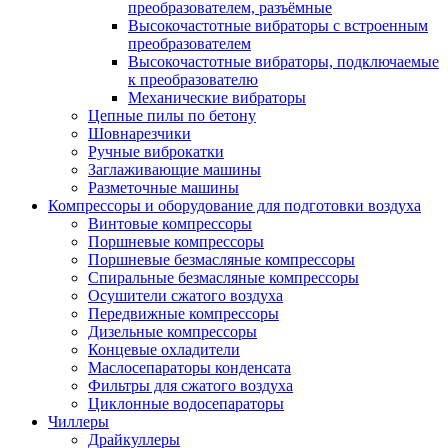
преобразователем, разъёмные
Высокочастотные вибраторы с встроенным
преобразователем
Высокочастотные вибраторы, подключаемые
к преобразователю
Механические вибраторы
Цепные пилы по бетону
Шовнарезчики
Ручные виброкатки
Заглаживающие машины
Разметочные машины
Компрессоры и оборудование для подготовки воздуха
Винтовые компрессоры
Поршневые компрессоры
Поршневые безмасляные компрессоры
Спиральные безмасляные компрессоры
Осушители сжатого воздуха
Передвижные компрессоры
Дизельные компрессоры
Концевые охладители
Маслосепараторы конденсата
Фильтры для сжатого воздуха
Циклонные водосепараторы
Чиллеры
Драйкуллеры