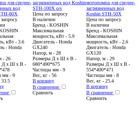
Цена по запросу
 запросу
В наличии
Цена по запросу
чии
Бренд - KOSHIN
В наличии
- KOSHIN
Максимальная
Бренд - KOSHIN
альная
мощность, кВт - 5.9
Максимальная
, кВт - 3.6
Двигатель - Honda
мощность, кВт - 2.6
ль - Honda
GX240
Двигатель - Honda
Напор, м - 28
GX120
 - 26
Размеры Д х Ш х В -
Напор, м - 29
 Д х Ш х В -
680*490*675
Размеры Д х Ш х В -
*478
Частицы мм - 9
554*400*471
 мм - 9
Вес, кг - 56
Частицы мм - 8
- 33.5
В корзину
Вес, кг - 25.4
ну
В корзину
В сравнение
нение
Сравнить
В сравнение
ть
Сравнить