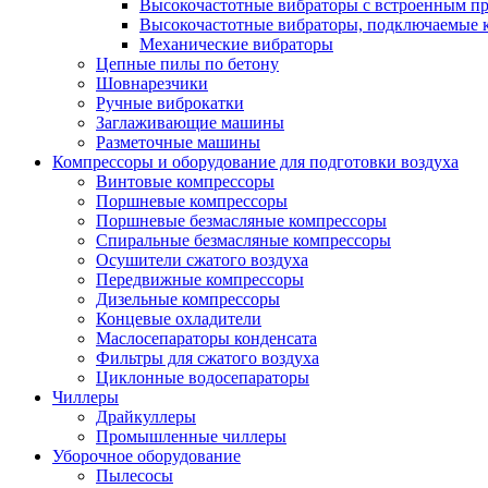
Высокочастотные вибраторы с встроенным пр
Высокочастотные вибраторы, подключаемые 
Механические вибраторы
Цепные пилы по бетону
Шовнарезчики
Ручные виброкатки
Заглаживающие машины
Разметочные машины
Компрессоры и оборудование для подготовки воздуха
Винтовые компрессоры
Поршневые компрессоры
Поршневые безмасляные компрессоры
Спиральные безмасляные компрессоры
Осушители сжатого воздуха
Передвижные компрессоры
Дизельные компрессоры
Концевые охладители
Маслосепараторы конденсата
Фильтры для сжатого воздуха
Циклонные водосепараторы
Чиллеры
Драйкуллеры
Промышленные чиллеры
Уборочное оборудование
Пылесосы