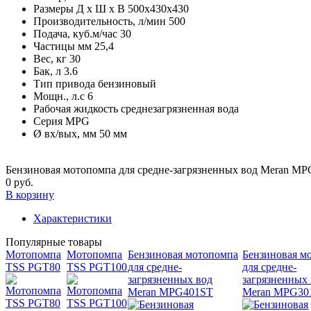
Размеры Д х Ш х В
500х430х430
Производительность, л/мин
500
Подача, куб.м/час
30
Частицы мм
25,4
Вес, кг
30
Бак, л
3.6
Тип привода
бензиновый
Мощн., л.с
6
Рабочая жидкость
среднезагрязненная вода
Серия
MPG
Ø вх/вых, мм
50 мм
Бензиновая мотопомпа для средне-загрязненных вод Meran M
0 руб.
В корзину
Характеристики
Популярные товары
Мотопомпа
Мотопомпа
Бензиновая мотопомпа
Бензиновая м
TSS PGT80
TSS PGT100
для средне-
для средне-
загрязненных вод
загрязненных
Meran MPG401ST
Meran MPG30