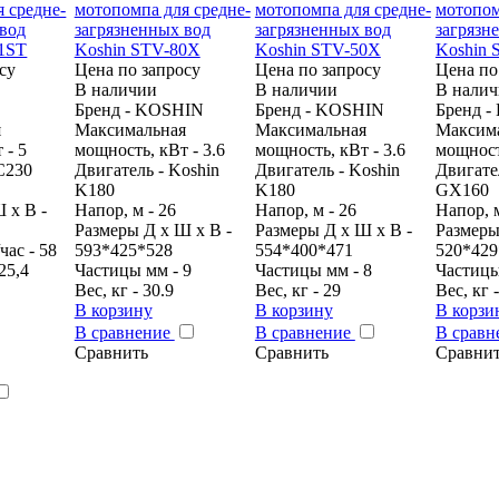
су
Цена по запросу
Цена по запросу
Цена по
В наличии
В наличии
В нали
Бренд - KOSHIN
Бренд - KOSHIN
Бренд 
я
Максимальная
Максимальная
Максим
 - 5
мощность, кВт - 3.6
мощность, кВт - 3.6
мощность
C230
Двигатель - Koshin
Двигатель - Koshin
Двигате
K180
K180
GX160
 х В -
Напор, м - 26
Напор, м - 26
Напор, м
Размеры Д х Ш х В -
Размеры Д х Ш х В -
Размеры
час - 58
593*425*528
554*400*471
520*429
25,4
Частицы мм - 9
Частицы мм - 8
Частицы
Вес, кг - 30.9
Вес, кг - 29
Вес, кг 
В корзину
В корзину
В корзи
В сравнение
В сравнение
В срав
Сравнить
Сравнить
Сравни