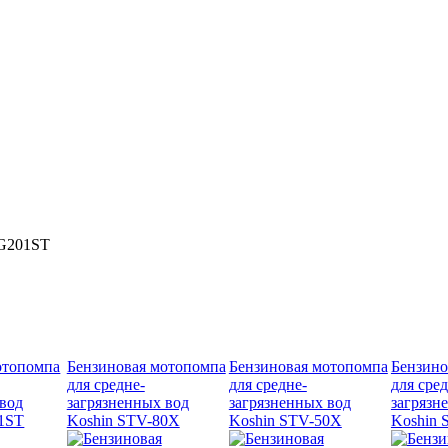
PG201ST
отопомпа
Бензиновая мотопомпа
Бензиновая мотопомпа
Бензино
для средне-
для средне-
для сред
 вод
загрязненных вод
загрязненных вод
загрязн
1ST
Koshin STV-80X
Koshin STV-50X
Koshin 