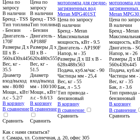
Цена по
Цена по
запросу
запросу
В наличии
В наличии
Бренд - TSS
Бренд - TSS
Цена по запросу
Цена по запро
Тип топлива
Тип топлива
В наличии
В наличии
- Бензин
- Бензин
Бренд - Meran
Бренд - Meran
Двигатель -
Двигатель -
Максимальная
Максимальна
170F
AP188F
мощность, кВт - 9.5
мощность, кВт
Размеры Д х
Размеры Д х
Двигатель - AP190F
Двигатель - S
Ш х В -
Ш х В -
Напор, м - 35
Напор, м - 26
560x430x445
620x480x555
Размеры Д х Ш х В -
Размеры Д х Ш
Вес, кг -
Вес, кг -
628х488х563
560х430х445
35.5
51.5
Подача, куб.м/час - 90
Подача, куб.м/
Диаметр
Диаметр
Частицы мм - 25,4
Частицы мм - 
вход/выход
вход/выход
Вес, кг - 55
Вес, кг - 35
мм - 80/80
мм - 100/100
Бак, л - 5.5
Бак, л - 3.6
Мощн., кВт/
Мощн., кВт/
Тип привода -
Тип привода -
л.с - 5.2/7
л.с - 9.6/13
бензиновый
бензиновый
В корзину
В корзину
В корзину
В корзину
В сравнение
В сравнение
В сравнение
В сравнение
Сравнить
Сравнить
Сравнить
Сравнить
Как с нами связаться?
г. Самара, ул. Солнечная, д. 20, офис 305