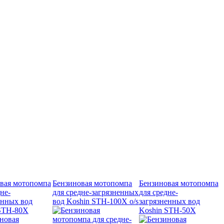
вая мотопомпа
Бензиновая мотопомпа
Бензиновая мотопомпа
не-
для средне-загрязненных
для средне-
енных вод
вод Koshin STH-100X o/s
загрязненных вод
STH-80X
Koshin STH-50X