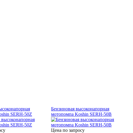
ысоконапорная
Бензиновая высоконапорная
oshin SERH-50Z
мотопомпа Koshin SERH-50B
осу
Цена по запросу