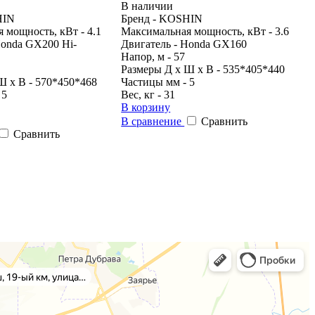
В наличии
HIN
Бренд - KOSHIN
 мощность, кВт - 4.1
Максимальная мощность, кВт - 3.6
Honda GX200 Hi-
Двигатель - Honda GX160
Напор, м - 57
Размеры Д х Ш х В - 535*405*440
Ш х В - 570*450*468
Частицы мм - 5
 5
Вес, кг - 31
В корзину
В сравнение
Сравнить
Сравнить