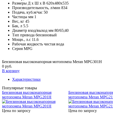
Размеры Д х Ш х В
620х480х535
Производительность, л/мин
834
Подача, куб.м/час
50
Частицы мм
1
Вес, кг
45
Бак, л
5.5
Диаметр вход/выход мм
80/65;40
Тип привода
бензиновый
Мощн., л.с
11.6
Рабочая жидкость
чистая вода
Серия
MPG
Бензиновая высоконапорная мотопомпа Meran MPG301H
0 руб.
В корзину
Характеристики
Популярные товары
Бензиновая высоконапорная
Бензиновая высоконапор
мотопомпа Meran MPG201H
мотопомпа Meran MPG2
Цена по запросу
Цена по запросу