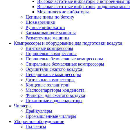
Высокочастотные вибраторы с встроенным пр
Высокочастотные вибраторы, подключаемые 
Механические вибраторы
Цепные пилы по бетону
Шовнарезчики
Ручные виброкатки
Заглаживающие машины
Разметочные машины
Компрессоры и оборудование для подготовки воздуха
Винтовые компрессоры
Поршневые компрессоры
Поршневые безмасляные компрессоры
Спиральные безмасляные компрессоры
Осушители сжатого воздуха
Передвижные компрессоры
Дизельные компрессоры
Концевые охладители
Маслосепараторы конденсата
Фильтры для сжатого воздуха
Циклонные водосепараторы
Чиллеры
Драйкуллеры
Промышленные чиллеры
Уборочное оборудование
Пылесосы