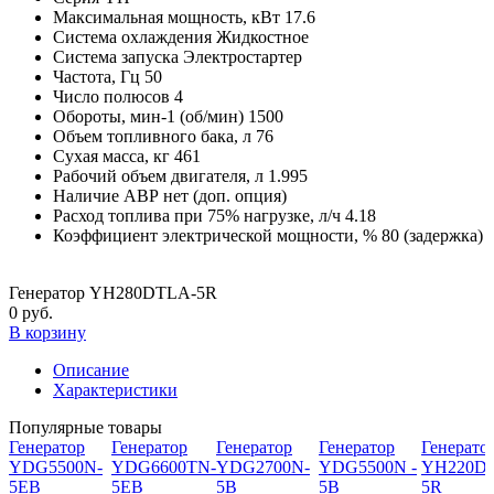
Максимальная мощность, кВт
17.6
Система охлаждения
Жидкостное
Система запуска
Электростартер
Частота, Гц
50
Число полюсов
4
Обороты, мин-1 (об/мин)
1500
Объем топливного бака, л
76
Сухая масса, кг
461
Рабочий объем двигателя, л
1.995
Наличие АВР
нет (доп. опция)
Расход топлива при 75% нагрузке, л/ч
4.18
Коэффициент электрической мощности, %
80 (задержка)
Генератор YH280DTLA-5R
0 руб.
В корзину
Описание
Характеристики
Популярные товары
Генератор
Генератор
Генератор
Генератор
Генерато
YDG5500N-
YDG6600TN-
YDG2700N-
YDG5500N -
YH220DS
5EB
5EB
5B
5B
5R