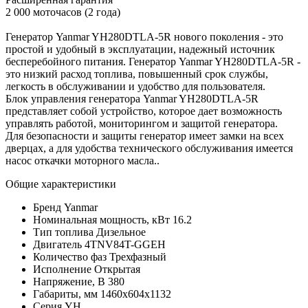
2 000 моточасов (2 года)
Генератор Yanmar YH280DTLA-5R нового поколения - это
простой и удобный в эксплуатации, надежный источник
бесперебойного питания. Генератор Yanmar YH280DTLA-5R -
это низкий расход топлива, повышенный срок службы,
легкость в обслуживании и удобство для пользователя.
Блок управления генератора Yanmar YH280DTLA-5R
представляет собой устройство, которое дает возможность
управлять работой, мониторингом и защитой генератора.
Для безопасности и защиты генератор имеет замки на всех
дверцах, а для удобства технического обслуживания имеется
насос откачки моторного масла..
Общие характеристики
Бренд
Yanmar
Номинальная мощность, кВт
16.2
Тип топлива
Дизельное
Двигатель
4TNV84T-GGEH
Количество фаз
Трехфазный
Исполнение
Открытая
Напряжение, В
380
Габариты, мм
1460х604х1132
Серия
YH