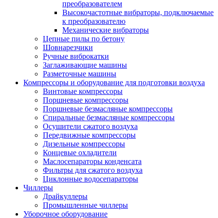
преобразователем
Высокочастотные вибраторы, подключаемые
к преобразователю
Механические вибраторы
Цепные пилы по бетону
Шовнарезчики
Ручные виброкатки
Заглаживающие машины
Разметочные машины
Компрессоры и оборудование для подготовки воздуха
Винтовые компрессоры
Поршневые компрессоры
Поршневые безмасляные компрессоры
Спиральные безмасляные компрессоры
Осушители сжатого воздуха
Передвижные компрессоры
Дизельные компрессоры
Концевые охладители
Маслосепараторы конденсата
Фильтры для сжатого воздуха
Циклонные водосепараторы
Чиллеры
Драйкуллеры
Промышленные чиллеры
Уборочное оборудование