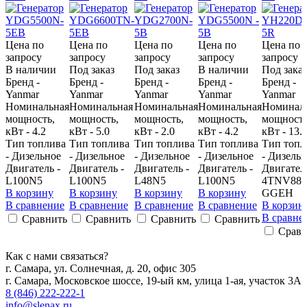
Цена по
Цена по
Цена по
Цена по
Цена по
запросу
запросу
запросу
запросу
запросу
В наличии
Под заказ
Под заказ
В наличии
Под заказ
Бренд -
Бренд -
Бренд -
Бренд -
Бренд -
Yanmar
Yanmar
Yanmar
Yanmar
Yanmar
Номинальная
Номинальная
Номинальная
Номинальная
Номинал
мощность,
мощность,
мощность,
мощность,
мощность
кВт - 4.2
кВт - 5.0
кВт - 2.0
кВт - 4.2
кВт - 13.
Тип топлива
Тип топлива
Тип топлива
Тип топлива
Тип топл
- Дизельное
- Дизельное
- Дизельное
- Дизельное
- Дизель
Двигатель -
Двигатель -
Двигатель -
Двигатель -
Двигатель
L100N5
L100N5
L48N5
L100N5
4TNV88-
В корзину
В корзину
В корзину
В корзину
GGEH
В сравнение
В сравнение
В сравнение
В сравнение
В корзин
В сравне
Сравнить
Сравнить
Сравнить
Сравнить
Сравн
Как с нами связаться?
г. Самара, ул. Солнечная, д. 20, офис 305
г. Самара, Московское шоссе, 19-ый км, улица 1-ая, участок 3А
8 (846) 222-222-1
info@slenax.ru