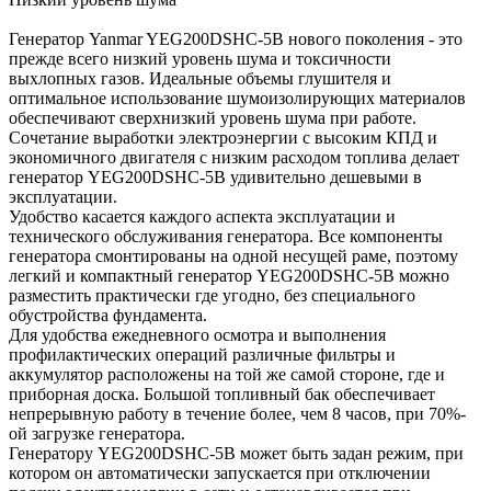
Генератор Yanmar YEG200DSHC-5B нового поколения - это
прежде всего низкий уровень шума и токсичности
выхлопных газов. Идеальные объемы глушителя и
оптимальное использование шумоизолирующих материалов
обеспечивают сверхнизкий уровень шума при работе.
Сочетание выработки электроэнергии с высоким КПД и
экономичного двигателя с низким расходом топлива делает
генератор YEG200DSHC-5B удивительно дешевыми в
эксплуатации.
Удобство касается каждого аспекта эксплуатации и
технического обслуживания генератора. Все компоненты
генератора смонтированы на одной несущей раме, поэтому
легкий и компактный генератор YEG200DSHC-5B можно
разместить практически где угодно, без специального
обустройства фундамента.
Для удобства ежедневного осмотра и выполнения
профилактических операций различные фильтры и
аккумулятор расположены на той же самой стороне, где и
приборная доска. Большой топливный бак обеспечивает
непрерывную работу в течение более, чем 8 часов, при 70%-
ой загрузке генератора.
Генератору YEG200DSHC-5B может быть задан режим, при
котором он автоматически запускается при отключении