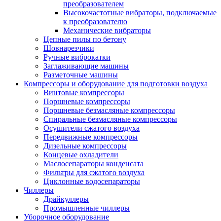
преобразователем
Высокочастотные вибраторы, подключаемые
к преобразователю
Механические вибраторы
Цепные пилы по бетону
Шовнарезчики
Ручные виброкатки
Заглаживающие машины
Разметочные машины
Компрессоры и оборудование для подготовки воздуха
Винтовые компрессоры
Поршневые компрессоры
Поршневые безмасляные компрессоры
Спиральные безмасляные компрессоры
Осушители сжатого воздуха
Передвижные компрессоры
Дизельные компрессоры
Концевые охладители
Маслосепараторы конденсата
Фильтры для сжатого воздуха
Циклонные водосепараторы
Чиллеры
Драйкуллеры
Промышленные чиллеры
Уборочное оборудование