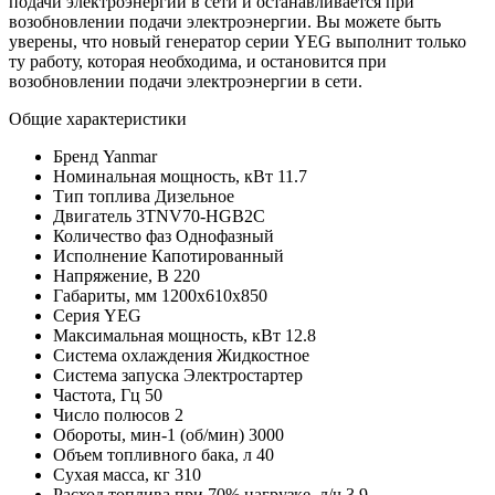
подачи электроэнергии в сети и останавливается при
возобновлении подачи электроэнергии. Вы можете быть
уверены, что новый генератор серии YEG выполнит только
ту работу, которая необходима, и остановится при
возобновлении подачи электроэнергии в сети.
Общие характеристики
Бренд
Yanmar
Номинальная мощность, кВт
11.7
Тип топлива
Дизельное
Двигатель
3TNV70-HGB2C
Количество фаз
Однофазный
Исполнение
Капотированный
Напряжение, В
220
Габариты, мм
1200х610х850
Серия
YEG
Максимальная мощность, кВт
12.8
Система охлаждения
Жидкостное
Система запуска
Электростартер
Частота, Гц
50
Число полюсов
2
Обороты, мин-1 (об/мин)
3000
Объем топливного бака, л
40
Сухая масса, кг
310
Расход топлива при 70% нагрузке, л/ч
3.9