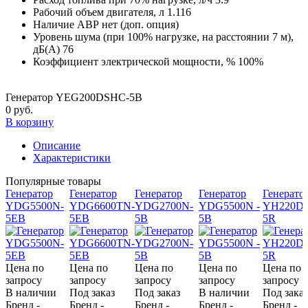
Рабочий объем двигателя, л
1.116
Наличие АВР
нет (доп. опция)
Уровень шума (при 100% нагрузке, на расстоянии 7 м),
дБ(А)
76
Коэффициент электрической мощности, %
100%
Генератор YEG200DSHC-5B
0 руб.
В корзину
Описание
Характеристики
Популярные товары
Генератор
Генератор
Генератор
Генератор
Генерато
YDG5500N-
YDG6600TN-
YDG2700N-
YDG5500N -
YH220DS
5EB
5EB
5B
5B
5R
Цена по
Цена по
Цена по
Цена по
Цена по
запросу
запросу
запросу
запросу
запросу
В наличии
Под заказ
Под заказ
В наличии
Под заказ
Бренд -
Бренд -
Бренд -
Бренд -
Бренд -