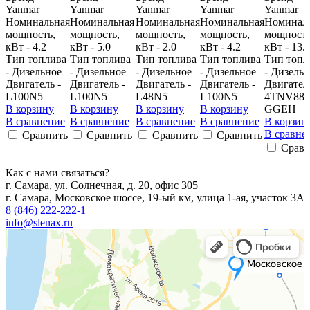
Yanmar
Yanmar
Yanmar
Yanmar
Yanmar
Номинальная
Номинальная
Номинальная
Номинальная
Номинал
мощность,
мощность,
мощность,
мощность,
мощность
кВт - 4.2
кВт - 5.0
кВт - 2.0
кВт - 4.2
кВт - 13.
Тип топлива
Тип топлива
Тип топлива
Тип топлива
Тип топл
- Дизельное
- Дизельное
- Дизельное
- Дизельное
- Дизель
Двигатель -
Двигатель -
Двигатель -
Двигатель -
Двигатель
L100N5
L100N5
L48N5
L100N5
4TNV88-
В корзину
В корзину
В корзину
В корзину
GGEH
В сравнение
В сравнение
В сравнение
В сравнение
В корзин
В сравне
Сравнить
Сравнить
Сравнить
Сравнить
Сравн
Как с нами связаться?
г. Самара, ул. Солнечная, д. 20, офис 305
г. Самара, Московское шоссе, 19-ый км, улица 1-ая, участок 3А
8 (846) 222-222-1
info@slenax.ru