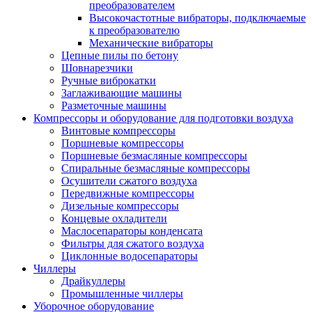
преобразователем
Высокочастотные вибраторы, подключаемые
к преобразователю
Механические вибраторы
Цепные пилы по бетону
Шовнарезчики
Ручные виброкатки
Заглаживающие машины
Разметочные машины
Компрессоры и оборудование для подготовки воздуха
Винтовые компрессоры
Поршневые компрессоры
Поршневые безмасляные компрессоры
Спиральные безмасляные компрессоры
Осушители сжатого воздуха
Передвижные компрессоры
Дизельные компрессоры
Концевые охладители
Маслосепараторы конденсата
Фильтры для сжатого воздуха
Циклонные водосепараторы
Чиллеры
Драйкуллеры
Промышленные чиллеры
Уборочное оборудование