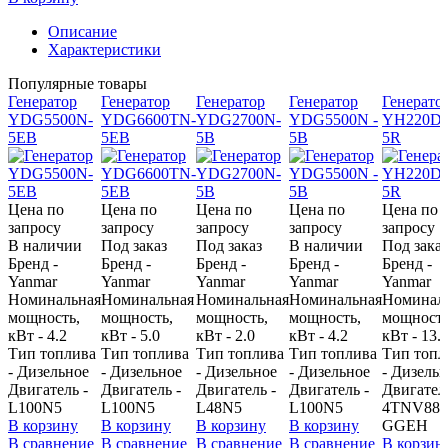
Описание
Характеристики
Популярные товары
Генератор
Генератор
Генератор
Генератор
Генерато
YDG5500N-
YDG6600TN-
YDG2700N-
YDG5500N -
YH220DS
5EB
5EB
5B
5B
5R
Цена по
Цена по
Цена по
Цена по
Цена по
запросу
запросу
запросу
запросу
запросу
В наличии
Под заказ
Под заказ
В наличии
Под заказ
Бренд -
Бренд -
Бренд -
Бренд -
Бренд -
Yanmar
Yanmar
Yanmar
Yanmar
Yanmar
Номинальная
Номинальная
Номинальная
Номинальная
Номинал
мощность,
мощность,
мощность,
мощность,
мощность
кВт - 4.2
кВт - 5.0
кВт - 2.0
кВт - 4.2
кВт - 13.
Тип топлива
Тип топлива
Тип топлива
Тип топлива
Тип топл
- Дизельное
- Дизельное
- Дизельное
- Дизельное
- Дизель
Двигатель -
Двигатель -
Двигатель -
Двигатель -
Двигатель
L100N5
L100N5
L48N5
L100N5
4TNV88-
В корзину
В корзину
В корзину
В корзину
GGEH
В сравнение
В сравнение
В сравнение
В сравнение
В корзин