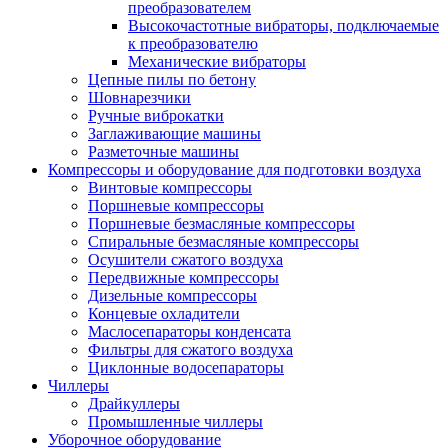
преобразователем
Высокочастотные вибраторы, подключаемые
к преобразователю
Механические вибраторы
Цепные пилы по бетону
Шовнарезчики
Ручные виброкатки
Заглаживающие машины
Разметочные машины
Компрессоры и оборудование для подготовки воздуха
Винтовые компрессоры
Поршневые компрессоры
Поршневые безмасляные компрессоры
Спиральные безмасляные компрессоры
Осушители сжатого воздуха
Передвижные компрессоры
Дизельные компрессоры
Концевые охладители
Маслосепараторы конденсата
Фильтры для сжатого воздуха
Циклонные водосепараторы
Чиллеры
Драйкуллеры
Промышленные чиллеры
Уборочное оборудование