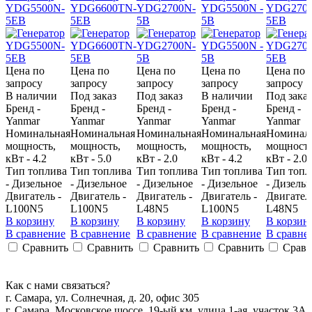
YDG5500N-
YDG6600TN-
YDG2700N-
YDG5500N -
YDG270
5EB
5EB
5B
5B
5EB
Цена по
Цена по
Цена по
Цена по
Цена по
запросу
запросу
запросу
запросу
запросу
В наличии
Под заказ
Под заказ
В наличии
Под заказ
Бренд -
Бренд -
Бренд -
Бренд -
Бренд -
Yanmar
Yanmar
Yanmar
Yanmar
Yanmar
Номинальная
Номинальная
Номинальная
Номинальная
Номинал
мощность,
мощность,
мощность,
мощность,
мощность
кВт - 4.2
кВт - 5.0
кВт - 2.0
кВт - 4.2
кВт - 2.0
Тип топлива
Тип топлива
Тип топлива
Тип топлива
Тип топл
- Дизельное
- Дизельное
- Дизельное
- Дизельное
- Дизель
Двигатель -
Двигатель -
Двигатель -
Двигатель -
Двигатель
L100N5
L100N5
L48N5
L100N5
L48N5
В корзину
В корзину
В корзину
В корзину
В корзин
В сравнение
В сравнение
В сравнение
В сравнение
В сравне
Сравнить
Сравнить
Сравнить
Сравнить
Сравн
Как с нами связаться?
г. Самара, ул. Солнечная, д. 20, офис 305
г. Самара, Московское шоссе, 19-ый км, улица 1-ая, участок 3А