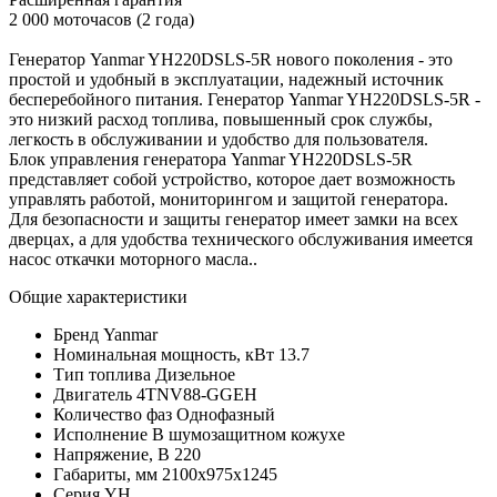
2 000 моточасов (2 года)
Генератор Yanmar YH220DSLS-5R нового поколения - это
простой и удобный в эксплуатации, надежный источник
бесперебойного питания. Генератор Yanmar YH220DSLS-5R -
это низкий расход топлива, повышенный срок службы,
легкость в обслуживании и удобство для пользователя.
Блок управления генератора Yanmar YH220DSLS-5R
представляет собой устройство, которое дает возможность
управлять работой, мониторингом и защитой генератора.
Для безопасности и защиты генератор имеет замки на всех
дверцах, а для удобства технического обслуживания имеется
насос откачки моторного масла..
Общие характеристики
Бренд
Yanmar
Номинальная мощность, кВт
13.7
Тип топлива
Дизельное
Двигатель
4TNV88-GGEH
Количество фаз
Однофазный
Исполнение
В шумозащитном кожухе
Напряжение, В
220
Габариты, мм
2100x975x1245
Серия
YH