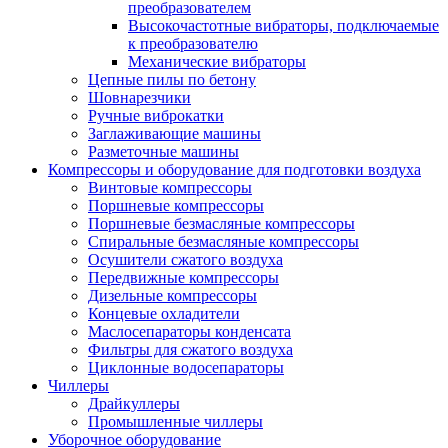
преобразователем
Высокочастотные вибраторы, подключаемые
к преобразователю
Механические вибраторы
Цепные пилы по бетону
Шовнарезчики
Ручные виброкатки
Заглаживающие машины
Разметочные машины
Компрессоры и оборудование для подготовки воздуха
Винтовые компрессоры
Поршневые компрессоры
Поршневые безмасляные компрессоры
Спиральные безмасляные компрессоры
Осушители сжатого воздуха
Передвижные компрессоры
Дизельные компрессоры
Концевые охладители
Маслосепараторы конденсата
Фильтры для сжатого воздуха
Циклонные водосепараторы
Чиллеры
Драйкуллеры
Промышленные чиллеры
Уборочное оборудование