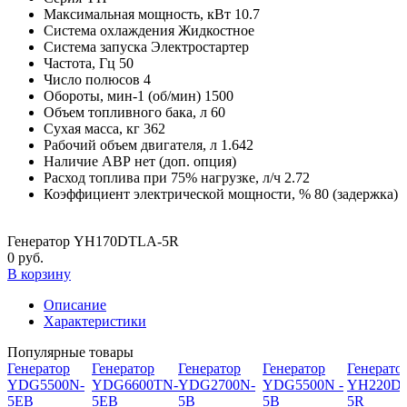
Максимальная мощность, кВт
10.7
Система охлаждения
Жидкостное
Система запуска
Электростартер
Частота, Гц
50
Число полюсов
4
Обороты, мин-1 (об/мин)
1500
Объем топливного бака, л
60
Сухая масса, кг
362
Рабочий объем двигателя, л
1.642
Наличие АВР
нет (доп. опция)
Расход топлива при 75% нагрузке, л/ч
2.72
Коэффициент электрической мощности, %
80 (задержка)
Генератор YH170DTLA-5R
0 руб.
В корзину
Описание
Характеристики
Популярные товары
Генератор
Генератор
Генератор
Генератор
Генерато
YDG5500N-
YDG6600TN-
YDG2700N-
YDG5500N -
YH220DS
5EB
5EB
5B
5B
5R