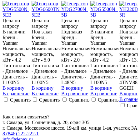
Цена по
Цена по
Цена по
Цена по
Цена по
запросу
запросу
запросу
запросу
запросу
В наличии
Под заказ
Под заказ
В наличии
Под заказ
Бренд -
Бренд -
Бренд -
Бренд -
Бренд -
Yanmar
Yanmar
Yanmar
Yanmar
Yanmar
Номинальная
Номинальная
Номинальная
Номинальная
Номинал
мощность,
мощность,
мощность,
мощность,
мощность
кВт - 4.2
кВт - 5.0
кВт - 2.0
кВт - 4.2
кВт - 13.
Тип топлива
Тип топлива
Тип топлива
Тип топлива
Тип топл
- Дизельное
- Дизельное
- Дизельное
- Дизельное
- Дизель
Двигатель -
Двигатель -
Двигатель -
Двигатель -
Двигатель
L100N5
L100N5
L48N5
L100N5
4TNV88-
В корзину
В корзину
В корзину
В корзину
GGEH
В сравнение
В сравнение
В сравнение
В сравнение
В корзин
В сравне
Сравнить
Сравнить
Сравнить
Сравнить
Сравн
Как с нами связаться?
г. Самара, ул. Солнечная, д. 20, офис 305
г. Самара, Московское шоссе, 19-ый км, улица 1-ая, участок 3А
8 (846) 222-222-1
info@slenax.ru