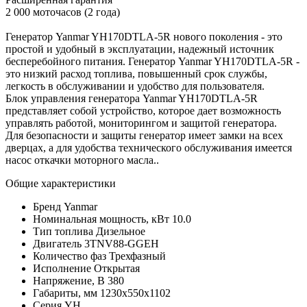
2 000 моточасов (2 года)
Генератор Yanmar YH170DTLA-5R нового поколения - это
простой и удобный в эксплуатации, надежный источник
бесперебойного питания. Генератор Yanmar YH170DTLA-5R -
это низкий расход топлива, повышенный срок службы,
легкость в обслуживании и удобство для пользователя.
Блок управления генератора Yanmar YH170DTLA-5R
представляет собой устройство, которое дает возможность
управлять работой, мониторингом и защитой генератора.
Для безопасности и защиты генератор имеет замки на всех
дверцах, а для удобства технического обслуживания имеется
насос откачки моторного масла..
Общие характеристики
Бренд
Yanmar
Номинальная мощность, кВт
10.0
Тип топлива
Дизельное
Двигатель
3TNV88-GGEH
Количество фаз
Трехфазный
Исполнение
Открытая
Напряжение, В
380
Габариты, мм
1230х550х1102
Серия
YH