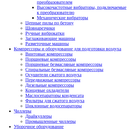
преобразователем
Высокочастотные вибраторы, подключаемые
к преобразователю
Механические вибраторы
Цепные пилы по бетону
Шовнарезчики
Ручные виброкатки
Заглаживающие машины
Разметочные машины
Компрессоры и оборудование для подготовки воздуха
Винтовые компрессоры
Поршневые компрессоры
Поршневые безмасляные компрессоры
Спиральные безмасляные компрессоры
Осушители сжатого воздуха
Передвижные компрессоры
Дизельные компрессоры
Концевые охладители
Маслосепараторы конденсата
Фильтры для сжатого воздуха
Циклонные водосепараторы
Чиллеры
Драйкуллеры
Промышленные чиллеры
Уборочное оборудование