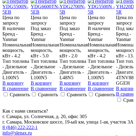
Цена по
Цена по
Цена по
Цена по
Цена по
запросу
запросу
запросу
запросу
запросу
В наличии
Под заказ
Под заказ
В наличии
Под заказ
Бренд -
Бренд -
Бренд -
Бренд -
Бренд -
Yanmar
Yanmar
Yanmar
Yanmar
Yanmar
Номинальная
Номинальная
Номинальная
Номинальная
Номинал
мощность,
мощность,
мощность,
мощность,
мощность
кВт - 4.2
кВт - 5.0
кВт - 2.0
кВт - 4.2
кВт - 13.
Тип топлива
Тип топлива
Тип топлива
Тип топлива
Тип топл
- Дизельное
- Дизельное
- Дизельное
- Дизельное
- Дизель
Двигатель -
Двигатель -
Двигатель -
Двигатель -
Двигатель
L100N5
L100N5
L48N5
L100N5
4TNV88-
В корзину
В корзину
В корзину
В корзину
GGEH
В сравнение
В сравнение
В сравнение
В сравнение
В корзин
В сравне
Сравнить
Сравнить
Сравнить
Сравнить
Сравн
Как с нами связаться?
г. Самара, ул. Солнечная, д. 20, офис 305
г. Самара, Московское шоссе, 19-ый км, улица 1-ая, участок 3А
8 (846) 222-222-1
info@slenax.ru