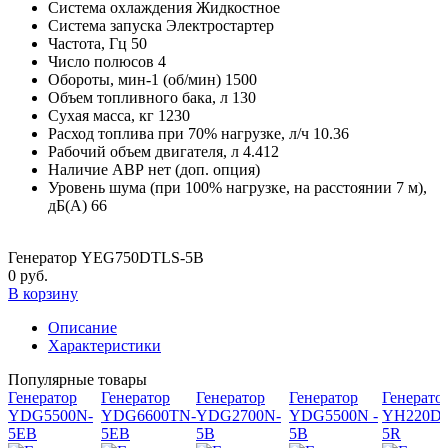
Система охлаждения
Жидкостное
Система запуска
Электростартер
Частота, Гц
50
Число полюсов
4
Обороты, мин-1 (об/мин)
1500
Объем топливного бака, л
130
Сухая масса, кг
1230
Расход топлива при 70% нагрузке, л/ч
10.36
Рабочий объем двигателя, л
4.412
Наличие АВР
нет (доп. опция)
Уровень шума (при 100% нагрузке, на расстоянии 7 м),
дБ(А)
66
Генератор YEG750DTLS-5B
0 руб.
В корзину
Описание
Характеристики
Популярные товары
Генератор
Генератор
Генератор
Генератор
Генерато
YDG5500N-
YDG6600TN-
YDG2700N-
YDG5500N -
YH220DS
5EB
5EB
5B
5B
5R