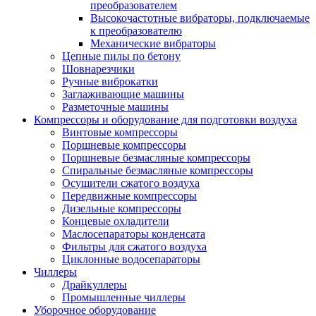
преобразователем
Высокочастотные вибраторы, подключаемые
к преобразователю
Механические вибраторы
Цепные пилы по бетону
Шовнарезчики
Ручные виброкатки
Заглаживающие машины
Разметочные машины
Компрессоры и оборудование для подготовки воздуха
Винтовые компрессоры
Поршневые компрессоры
Поршневые безмасляные компрессоры
Спиральные безмасляные компрессоры
Осушители сжатого воздуха
Передвижные компрессоры
Дизельные компрессоры
Концевые охладители
Маслосепараторы конденсата
Фильтры для сжатого воздуха
Циклонные водосепараторы
Чиллеры
Драйкуллеры
Промышленные чиллеры
Уборочное оборудование