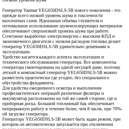
Генератор Yanmar YEG650DSLS-5B нового поколения - это
прежде всего низкий уровень шума и токсичности
выхлопных газов. Идеальные объемы глушителя и
оптимальное использование шумоизолирующих материалов
обеспечивают сверхнизкий уровень шума при работе.
Сочетание выработки электроэнергии с высоким КПД и
экономичного двигателя с низким расходом топлива делает
генератор YEG650DSLS-5B удивительно дешевыми в
эксплуатации.
Удобство касается каждого аспекта эксплуатации и
технического обслуживания генератора. Все компоненты
генератора смонтированы на одной несущей раме, поэтому
легкий и компактный генератор YEG650DSLS-5B можно
разместить практически где угодно, без специального
обустройства фундамента.
Для удобства ежедневного осмотра и выполнения
профилактических операций различные фильтры и
аккумулятор расположены на той же самой стороне, где и
приборная доска. Большой топливный бак обеспечивает
непрерывную работу в течение более, чем 8 часов, при 70%-
ой загрузке генератора.
Генератору YEG650DSLS-5B может быть задан режим, при
котором он автоматически запускается при отключении