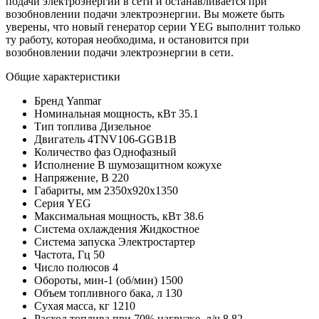
подачи электроэнергии в сети и останавливается при
возобновлении подачи электроэнергии. Вы можете быть
уверены, что новый генератор серии YEG выполнит только
ту работу, которая необходима, и остановится при
возобновлении подачи электроэнергии в сети.
Общие характеристики
Бренд
Yanmar
Номинальная мощность, кВт
35.1
Тип топлива
Дизельное
Двигатель
4TNV106-GGB1B
Количество фаз
Однофазный
Исполнение
В шумозащитном кожухе
Напряжение, В
220
Габариты, мм
2350х920х1350
Серия
YEG
Максимальная мощность, кВт
38.6
Система охлаждения
Жидкостное
Система запуска
Электростартер
Частота, Гц
50
Число полюсов
4
Обороты, мин-1 (об/мин)
1500
Объем топливного бака, л
130
Сухая масса, кг
1210
Расход топлива при 70% нагрузке, л/ч
8.82