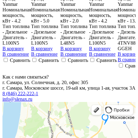
Yanmar
Yanmar
Yanmar
Yanmar
Yanmar
Номинальная
Номинальная
Номинальная
Номинальная
Номинал
мощность,
мощность,
мощность,
мощность,
мощность
кВт - 4.2
кВт - 5.0
кВт - 2.0
кВт - 4.2
кВт - 13.
Тип топлива
Тип топлива
Тип топлива
Тип топлива
Тип топл
- Дизельное
- Дизельное
- Дизельное
- Дизельное
- Дизель
Двигатель -
Двигатель -
Двигатель -
Двигатель -
Двигатель
L100N5
L100N5
L48N5
L100N5
4TNV88-
В корзину
В корзину
В корзину
В корзину
GGEH
В сравнение
В сравнение
В сравнение
В сравнение
В корзин
В сравне
Сравнить
Сравнить
Сравнить
Сравнить
Сравн
Как с нами связаться?
г. Самара, ул. Солнечная, д. 20, офис 305
г. Самара, Московское шоссе, 19-ый км, улица 1-ая, участок 3А
8 (846) 222-222-1
info@slenax.ru