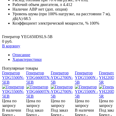
Рабочий объем двигателя, л
4.412
Наличие АВР
нет (доп. опция)
Уровень шума (при 100% нагрузке, на расстоянии 7 м),
дБ(А)
68.5
Коэффициент электрической мощности, %
100%
Генератор YEG650DSLS-5B
0 руб.
В корзину
Описание
Характеристики
Популярные товары
Генератор
Генератор
Генератор
Генератор
Генерато
YDG5500N-
YDG6600TN-
YDG2700N-
YDG5500N -
YH220DS
5EB
5EB
5B
5B
5R
Цена по
Цена по
Цена по
Цена по
Цена по
запросу
запросу
запросу
запросу
запросу
В наличии
Под заказ
Под заказ
В наличии
Под заказ
Бренд -
Бренд -
Бренд -
Бренд -
Бренд -