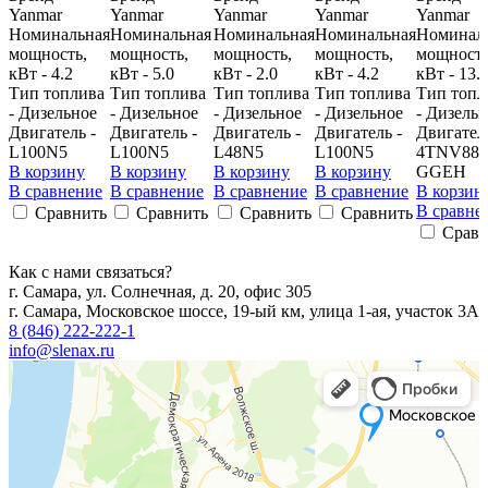
Yanmar
Yanmar
Yanmar
Yanmar
Yanmar
Номинальная
Номинальная
Номинальная
Номинальная
Номинал
мощность,
мощность,
мощность,
мощность,
мощность
кВт - 4.2
кВт - 5.0
кВт - 2.0
кВт - 4.2
кВт - 13.
Тип топлива
Тип топлива
Тип топлива
Тип топлива
Тип топл
- Дизельное
- Дизельное
- Дизельное
- Дизельное
- Дизель
Двигатель -
Двигатель -
Двигатель -
Двигатель -
Двигатель
L100N5
L100N5
L48N5
L100N5
4TNV88-
В корзину
В корзину
В корзину
В корзину
GGEH
В сравнение
В сравнение
В сравнение
В сравнение
В корзин
В сравне
Сравнить
Сравнить
Сравнить
Сравнить
Сравн
Как с нами связаться?
г. Самара, ул. Солнечная, д. 20, офис 305
г. Самара, Московское шоссе, 19-ый км, улица 1-ая, участок 3А
8 (846) 222-222-1
info@slenax.ru