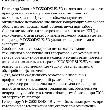
Генератор Yanmar YEG500DSHS-5B нового поколения - это
прежде всего низкий уровень шума и токсичности
выхлопных газов. Идеальные объемы глушителя и
оптимальное использование шумоизолирующих материалов
обеспечивают сверхнизкий уровень шума при работе.
Сочетание выработки электроэнергии с высоким КПД и
экономичного двигателя с низким расходом топлива делает
генератор YEG500DSHS-5B удивительно дешевыми в
эксплуатации.
Удобство касается каждого аспекта эксплуатации и
технического обслуживания генератора. Все компоненты
генератора смонтированы на одной несущей раме, поэтому
легкий и компактный генератор YEG500DSHS-5B можно
разместить практически где угодно, без специального
обустройства фундамента.
Для удобства ежедневного осмотра и выполнения
профилактических операций различные фильтры и
аккумулятор расположены на той же самой стороне, где и
приборная доска. Большой топливный бак обеспечивает
непрерывную работу в течение более, чем 8 часов, при 70%-
ой загрузке генератора.
Генератору YEG500DSHS-5B может быть задан режим, при
котором он автоматически запускается при отключении