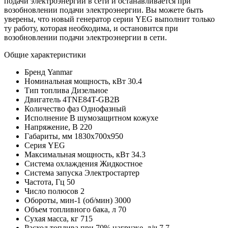
подачи электроэнергии в сети и останавливается при
возобновлении подачи электроэнергии. Вы можете быть
уверены, что новый генератор серии YEG выполнит только
ту работу, которая необходима, и остановится при
возобновлении подачи электроэнергии в сети.
Общие характеристики
Бренд
Yanmar
Номинальная мощность, кВт
30.4
Тип топлива
Дизельное
Двигатель
4TNE84T-GB2B
Количество фаз
Однофазный
Исполнение
В шумозащитном кожухе
Напряжение, В
220
Габариты, мм
1830х700х950
Серия
YEG
Максимальная мощность, кВт
34.3
Система охлаждения
Жидкостное
Система запуска
Электростартер
Частота, Гц
50
Число полюсов
2
Обороты, мин-1 (об/мин)
3000
Объем топливного бака, л
70
Сухая масса, кг
715
Расход топлива при 70% нагрузке, л/ч
7.7