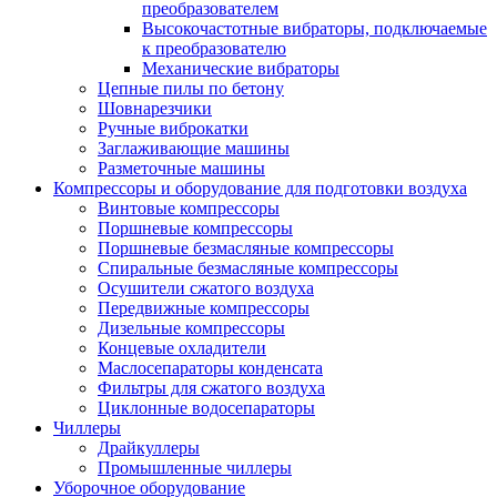
преобразователем
Высокочастотные вибраторы, подключаемые
к преобразователю
Механические вибраторы
Цепные пилы по бетону
Шовнарезчики
Ручные виброкатки
Заглаживающие машины
Разметочные машины
Компрессоры и оборудование для подготовки воздуха
Винтовые компрессоры
Поршневые компрессоры
Поршневые безмасляные компрессоры
Спиральные безмасляные компрессоры
Осушители сжатого воздуха
Передвижные компрессоры
Дизельные компрессоры
Концевые охладители
Маслосепараторы конденсата
Фильтры для сжатого воздуха
Циклонные водосепараторы
Чиллеры
Драйкуллеры
Промышленные чиллеры
Уборочное оборудование