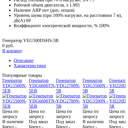
Рабочий объем двигателя, л
1.995
Наличие АВР
нет (доп. опция)
Уровень шума (при 100% нагрузке, на расстоянии 7 м),
дБ(А)
69
Коэффициент электрической мощности, %
100%
Генератор YEG500DSHS-5B
0 руб.
В корзину
Описание
Характеристики
Популярные товары
Генератор
Генератор
Генератор
Генератор
Генерато
YDG5500N-
YDG6600TN-
YDG2700N-
YDG5500N -
YH220DS
5EB
5EB
5B
5B
5R
Цена по
Цена по
Цена по
Цена по
Цена по
запросу
запросу
запросу
запросу
запросу
В наличии
Под заказ
Под заказ
В наличии
Под заказ
Бренд -
Бренд -
Бренд -
Бренд -
Бренд -