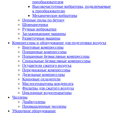
преобразователем
Высокочастотные вибраторы, подключаемые
к преобразователю
Механические вибраторы
Цепные пилы по бетону
Шовнарезчики
Ручные виброкатки
Заглаживающие машины
Разметочные машины
Компрессоры и оборудование для подготовки воздуха
Винтовые компрессоры
Поршневые компрессоры
Поршневые безмасляные компрессоры
Спиральные безмасляные компрессоры
Осушители сжатого воздуха
Передвижные компрессоры
Дизельные компрессоры
Концевые охладители
Маслосепараторы конденсата
Фильтры для сжатого воздуха
Циклонные водосепараторы
Чиллеры
Драйкуллеры
Промышленные чиллеры
Уборочное оборудование