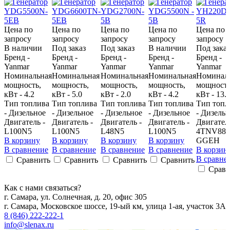
Цена по
Цена по
Цена по
Цена по
Цена по
запросу
запросу
запросу
запросу
запросу
В наличии
Под заказ
Под заказ
В наличии
Под заказ
Бренд -
Бренд -
Бренд -
Бренд -
Бренд -
Yanmar
Yanmar
Yanmar
Yanmar
Yanmar
Номинальная
Номинальная
Номинальная
Номинальная
Номинал
мощность,
мощность,
мощность,
мощность,
мощность
кВт - 4.2
кВт - 5.0
кВт - 2.0
кВт - 4.2
кВт - 13.
Тип топлива
Тип топлива
Тип топлива
Тип топлива
Тип топл
- Дизельное
- Дизельное
- Дизельное
- Дизельное
- Дизель
Двигатель -
Двигатель -
Двигатель -
Двигатель -
Двигатель
L100N5
L100N5
L48N5
L100N5
4TNV88-
В корзину
В корзину
В корзину
В корзину
GGEH
В сравнение
В сравнение
В сравнение
В сравнение
В корзин
В сравне
Сравнить
Сравнить
Сравнить
Сравнить
Сравн
Как с нами связаться?
г. Самара, ул. Солнечная, д. 20, офис 305
г. Самара, Московское шоссе, 19-ый км, улица 1-ая, участок 3А
8 (846) 222-222-1
info@slenax.ru