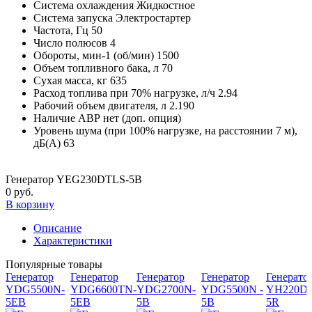
Система охлаждения
Жидкостное
Система запуска
Электростартер
Частота, Гц
50
Число полюсов
4
Обороты, мин-1 (об/мин)
1500
Объем топливного бака, л
70
Сухая масса, кг
635
Расход топлива при 70% нагрузке, л/ч
2.94
Рабочий объем двигателя, л
2.190
Наличие АВР
нет (доп. опция)
Уровень шума (при 100% нагрузке, на расстоянии 7 м),
дБ(А)
63
Генератор YEG230DTLS-5B
0 руб.
В корзину
Описание
Характеристики
Популярные товары
Генератор
Генератор
Генератор
Генератор
Генерато
YDG5500N-
YDG6600TN-
YDG2700N-
YDG5500N -
YH220DS
5EB
5EB
5B
5B
5R