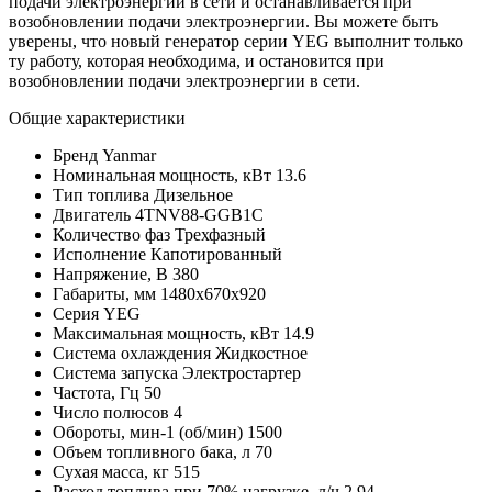
подачи электроэнергии в сети и останавливается при
возобновлении подачи электроэнергии. Вы можете быть
уверены, что новый генератор серии YEG выполнит только
ту работу, которая необходима, и остановится при
возобновлении подачи электроэнергии в сети.
Общие характеристики
Бренд
Yanmar
Номинальная мощность, кВт
13.6
Тип топлива
Дизельное
Двигатель
4TNV88-GGB1C
Количество фаз
Трехфазный
Исполнение
Капотированный
Напряжение, В
380
Габариты, мм
1480х670х920
Серия
YEG
Максимальная мощность, кВт
14.9
Система охлаждения
Жидкостное
Система запуска
Электростартер
Частота, Гц
50
Число полюсов
4
Обороты, мин-1 (об/мин)
1500
Объем топливного бака, л
70
Сухая масса, кг
515
Расход топлива при 70% нагрузке, л/ч
2.94