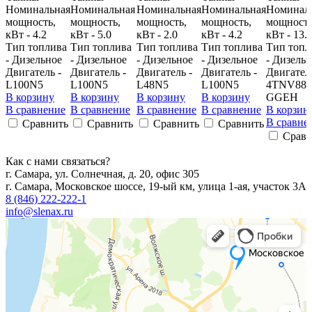
Номинальная
Номинальная
Номинальная
Номинальная
Номинал
мощность,
мощность,
мощность,
мощность,
мощность
кВт - 4.2
кВт - 5.0
кВт - 2.0
кВт - 4.2
кВт - 13.
Тип топлива
Тип топлива
Тип топлива
Тип топлива
Тип топл
- Дизельное
- Дизельное
- Дизельное
- Дизельное
- Дизель
Двигатель -
Двигатель -
Двигатель -
Двигатель -
Двигатель
L100N5
L100N5
L48N5
L100N5
4TNV88-
В корзину
В корзину
В корзину
В корзину
GGEH
В сравнение
В сравнение
В сравнение
В сравнение
В корзин
В сравне
Сравнить
Сравнить
Сравнить
Сравнить
Сравн
Как с нами связаться?
г. Самара, ул. Солнечная, д. 20, офис 305
г. Самара, Московское шоссе, 19-ый км, улица 1-ая, участок 3А
8 (846) 222-222-1
info@slenax.ru