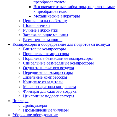
преобразователем
Высокочастотные вибраторы, подключаемые
к преобразователю
Механические вибраторы
Цепные пилы по бетону
Шовнарезчики
Ручные виброкатки
Заглаживающие машины
Разметочные машины
Компрессоры и оборудование для подготовки воздуха
Винтовые компрессоры
Поршневые компрессоры
Поршневые безмасляные компрессоры
Спиральные безмасляные компрессоры
Осушители сжатого воздуха
Передвижные компрессоры
Дизельные компрессоры
Концевые охладители
Маслосепараторы конденсата
Фильтры для сжатого воздуха
Циклонные водосепараторы
Чиллеры
Драйкуллеры
Промышленные чиллеры
Уборочное оборудование