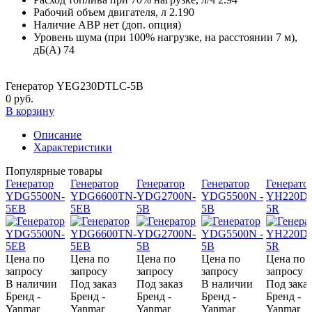
Рабочий объем двигателя, л
2.190
Наличие АВР
нет (доп. опция)
Уровень шума (при 100% нагрузке, на расстоянии 7 м),
дБ(А)
74
Генератор YEG230DTLC-5B
0 руб.
В корзину
Описание
Характеристики
Популярные товары
Генератор
Генератор
Генератор
Генератор
Генерато
YDG5500N-
YDG6600TN-
YDG2700N-
YDG5500N -
YH220DS
5EB
5EB
5B
5B
5R
Цена по
Цена по
Цена по
Цена по
Цена по
запросу
запросу
запросу
запросу
запросу
В наличии
Под заказ
Под заказ
В наличии
Под заказ
Бренд -
Бренд -
Бренд -
Бренд -
Бренд -
Yanmar
Yanmar
Yanmar
Yanmar
Yanmar