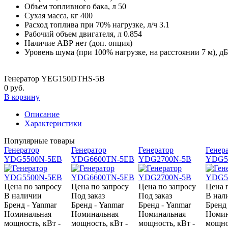
Объем топливного бака, л
50
Сухая масса, кг
400
Расход топлива при 70% нагрузке, л/ч
3.1
Рабочий объем двигателя, л
0.854
Наличие АВР
нет (доп. опция)
Уровень шума (при 100% нагрузке, на расстоянии 7 м), д
Генератор YEG150DTHS-5B
0 руб.
В корзину
Описание
Характеристики
Популярные товары
Генератор
Генератор
Генератор
Генер
YDG5500N-5EB
YDG6600TN-5EB
YDG2700N-5B
YDG55
Цена по запросу
Цена по запросу
Цена по запросу
Цена 
В наличии
Под заказ
Под заказ
В нал
Бренд - Yanmar
Бренд - Yanmar
Бренд - Yanmar
Бренд
Номинальная
Номинальная
Номинальная
Номин
мощность, кВт -
мощность, кВт -
мощность, кВт -
мощно