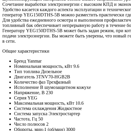
Сочетание выработки электроэнергии с высоким КПД и эконом
Удобство касается каждого аспекта эксплуатации и техническ
генератор YEG150DTHS-5B можно разместить практически где 
Для удобства ежедневного осмотра и выполнения профилактиче
топливный бак обеспечивает непрерывную работу в течение боле
Генератору YEG150DTHS-5B может быть задан режим, при кото
подачи электроэнергии. Вы можете быть уверены, что новый ге
в сети.
Общие характеристики
Бренд
Yanmar
Номинальная мощность, кВт
9.6
Тип топлива
Дизельное
Двигатель
3TNV70-HGB2B
Количество фаз
Трехфазный
Исполнение
В шумозащитном кожухе
Напряжение, В
230
Серия
YEG
Максимальная мощность, кВт
10.6
Система охлаждения
Жидкостное
Система запуска
Электростартер
Частота, Гц
50
Число полюсов
2
Обороты, мин-1 (об/мин)
3000