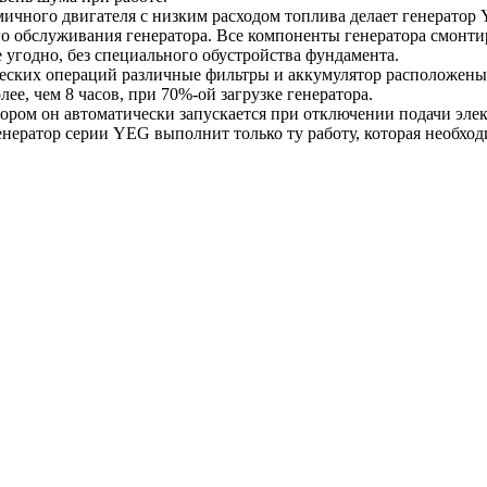
ичного двигателя с низким расходом топлива делает генерато
ого обслуживания генератора. Все компоненты генератора смонт
угодно, без специального обустройства фундамента.
ских операций различные фильтры и аккумулятор расположены н
е, чем 8 часов, при 70%-ой загрузке генератора.
ром он автоматически запускается при отключении подачи элек
нератор серии YEG выполнит только ту работу, которая необход