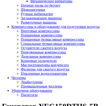
Механические вибраторы
Цепные пилы по бетону
Шовнарезчики
Ручные виброкатки
Заглаживающие машины
Разметочные машины
Компрессоры и оборудование для подготовки воздуха
Винтовые компрессоры
Поршневые компрессоры
Поршневые безмасляные компрессоры
Спиральные безмасляные компрессоры
Осушители сжатого воздуха
Передвижные компрессоры
Дизельные компрессоры
Концевые охладители
Маслосепараторы конденсата
Фильтры для сжатого воздуха
Циклонные водосепараторы
Чиллеры
Драйкуллеры
Промышленные чиллеры
Уборочное оборудование
Пылесосы