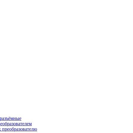
 разъёмные
еобразователем
к преобразователю