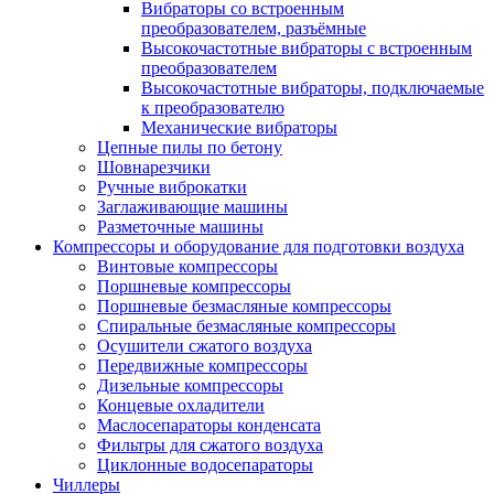
Вибраторы со встроенным
преобразователем, разъёмные
Высокочастотные вибраторы с встроенным
преобразователем
Высокочастотные вибраторы, подключаемые
к преобразователю
Механические вибраторы
Цепные пилы по бетону
Шовнарезчики
Ручные виброкатки
Заглаживающие машины
Разметочные машины
Компрессоры и оборудование для подготовки воздуха
Винтовые компрессоры
Поршневые компрессоры
Поршневые безмасляные компрессоры
Спиральные безмасляные компрессоры
Осушители сжатого воздуха
Передвижные компрессоры
Дизельные компрессоры
Концевые охладители
Маслосепараторы конденсата
Фильтры для сжатого воздуха
Циклонные водосепараторы
Чиллеры