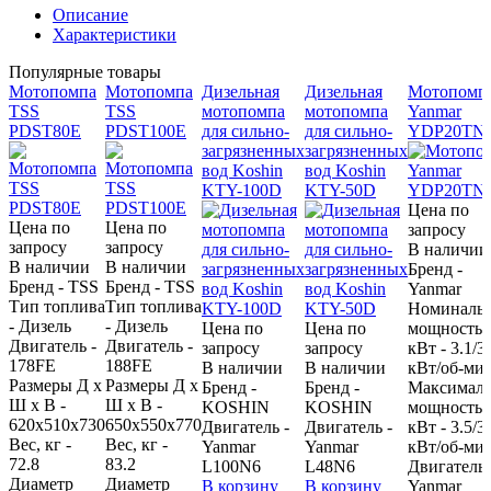
Описание
Характеристики
Популярные товары
Мотопомпа
Мотопомпа
Дизельная
Дизельная
Мотопомп
TSS
TSS
мотопомпа
мотопомпа
Yanmar
PDST80E
PDST100E
для сильно-
для сильно-
YDP20TN
загрязненных
загрязненных
вод Koshin
вод Koshin
KTY-100D
KTY-50D
Цена по
Цена по
Цена по
запросу
запросу
запросу
В наличии
В наличии
В наличии
Бренд -
Бренд - TSS
Бренд - TSS
Yanmar
Тип топлива
Тип топлива
Номиналь
- Дизель
- Дизель
Цена по
Цена по
мощность,
Двигатель -
Двигатель -
запросу
запросу
кВт - 3.1/3
178FE
188FE
В наличии
В наличии
кВт/об-ми
Размеры Д х
Размеры Д х
Бренд -
Бренд -
Максималь
Ш х В -
Ш х В -
KOSHIN
KOSHIN
мощность,
620х510х730
650х550х770
Двигатель -
Двигатель -
кВт - 3.5/3
Вес, кг -
Вес, кг -
Yanmar
Yanmar
кВт/об-ми
72.8
83.2
L100N6
L48N6
Двигатель 
Диаметр
Диаметр
В корзину
В корзину
Yanmar