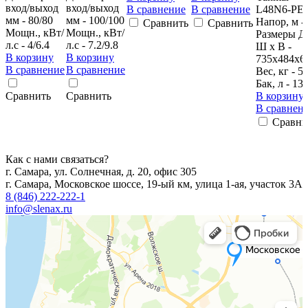
вход/выход
вход/выход
В сравнение
В сравнение
L48N6-PE
мм - 80/80
мм - 100/100
Напор, м -
Сравнить
Сравнить
Мощн., кВт/
Мощн., кВт/
Размеры Д
л.с - 4/6.4
л.с - 7.2/9.8
Ш х В -
В корзину
В корзину
735х484х6
В сравнение
В сравнение
Вес, кг - 5
Бак, л - 13
Сравнить
Сравнить
В корзину
В сравнен
Сравни
Как с нами связаться?
г. Самара, ул. Солнечная, д. 20, офис 305
г. Самара, Московское шоссе, 19-ый км, улица 1-ая, участок 3А
8 (846) 222-222-1
info@slenax.ru