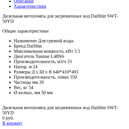
Описание
Характеристики
Дизельная мотопомпа для загрязненных вод DaiShin SWT-
50YD
Общие характеристики
Назначение
Для грязной воды
Бренд
DaiShin
Максимальная мощность, кВт
3.5
Двигатель
Yanmar L48N6
Производительность, м3/ч
33
Напор, м
24
Размеры Д х Ш х В
640*410*493
Производительность, л/мин
550
Частицы мм
20
Вес, кг
54
Ø вх/вых, мм
50 мм
Дизельная мотопомпа для загрязненных вод DaiShin SWT-
50YD
0 руб.
В корзину