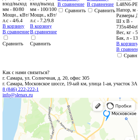
вход/выход
вход/выход
В сравнение
В сравнение
L48N6-PE
мм - 80/80
мм - 100/100
Напор, м -
Сравнить
Сравнить
Мощн., кВт/
Мощн., кВт/
Размеры Д
л.с - 4/6.4
л.с - 7.2/9.8
Ш х В -
В корзину
В корзину
735х484х6
В сравнение
В сравнение
Вес, кг - 5
Бак, л - 13
Сравнить
Сравнить
В корзину
В сравнен
Сравни
Как с нами связаться?
г. Самара, ул. Солнечная, д. 20, офис 305
г. Самара, Московское шоссе, 19-ый км, улица 1-ая, участок 3А
8 (846) 222-222-1
info@slenax.ru