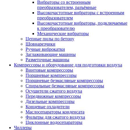
Вибраторы со встроенным
преобразователем, разъёмные
Высокочастотные вибраторы с встроенным
преобразователем
Высокочастотные вибраторы, подключаемые
к преобразователю
Механические вибраторы
Цепные пилы по бетону
Шовнарезчики
Ручные виброкатки
Заглаживающие машины
Разметочные машины
Компрессоры и оборудование для подготовки воздуха
Винтовые компрессоры
Поршневые компрессоры
Поршневые безмасляные компрессоры
Спиральные безмасляные компрессоры
Осушители сжатого воздуха
Передвижные компрессоры
Дизельные компрессоры
Концевые охладители
Маслосепараторы конденсата
Фильтры для сжатого воздуха
Циклонные водосепараторы
Чиллеры