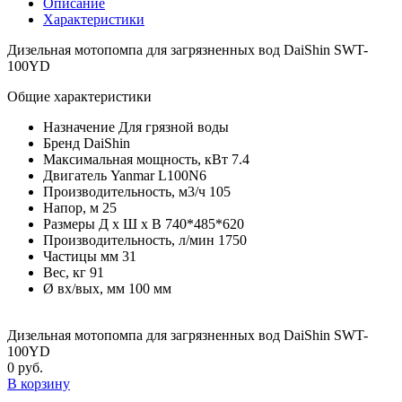
Описание
Характеристики
Дизельная мотопомпа для загрязненных вод DaiShin SWT-
100YD
Общие характеристики
Назначение
Для грязной воды
Бренд
DaiShin
Максимальная мощность, кВт
7.4
Двигатель
Yanmar L100N6
Производительность, м3/ч
105
Напор, м
25
Размеры Д х Ш х В
740*485*620
Производительность, л/мин
1750
Частицы мм
31
Вес, кг
91
Ø вх/вых, мм
100 мм
Дизельная мотопомпа для загрязненных вод DaiShin SWT-
100YD
0 руб.
В корзину