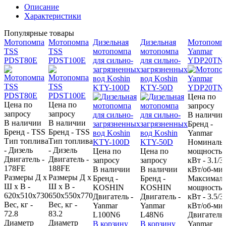
Описание
Характеристики
Популярные товары
Мотопомпа
Мотопомпа
Дизельная
Дизельная
Мотопомп
TSS
TSS
мотопомпа
мотопомпа
Yanmar
PDST80E
PDST100E
для сильно-
для сильно-
YDP20TN
загрязненных
загрязненных
вод Koshin
вод Koshin
KTY-100D
KTY-50D
Цена по
Цена по
Цена по
запросу
запросу
запросу
В наличии
В наличии
В наличии
Бренд -
Бренд - TSS
Бренд - TSS
Yanmar
Тип топлива
Тип топлива
Номиналь
- Дизель
- Дизель
Цена по
Цена по
мощность,
Двигатель -
Двигатель -
запросу
запросу
кВт - 3.1/3
178FE
188FE
В наличии
В наличии
кВт/об-ми
Размеры Д х
Размеры Д х
Бренд -
Бренд -
Максималь
Ш х В -
Ш х В -
KOSHIN
KOSHIN
мощность,
620х510х730
650х550х770
Двигатель -
Двигатель -
кВт - 3.5/3
Вес, кг -
Вес, кг -
Yanmar
Yanmar
кВт/об-ми
72.8
83.2
L100N6
L48N6
Двигатель 
Диаметр
Диаметр
В корзину
В корзину
Yanmar