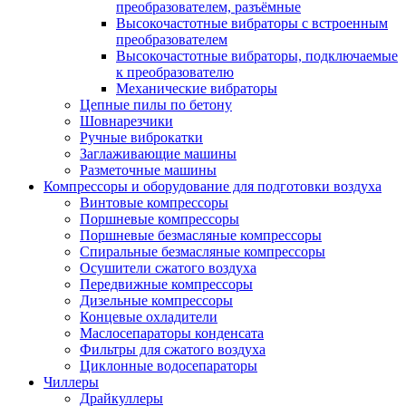
преобразователем, разъёмные
Высокочастотные вибраторы с встроенным
преобразователем
Высокочастотные вибраторы, подключаемые
к преобразователю
Механические вибраторы
Цепные пилы по бетону
Шовнарезчики
Ручные виброкатки
Заглаживающие машины
Разметочные машины
Компрессоры и оборудование для подготовки воздуха
Винтовые компрессоры
Поршневые компрессоры
Поршневые безмасляные компрессоры
Спиральные безмасляные компрессоры
Осушители сжатого воздуха
Передвижные компрессоры
Дизельные компрессоры
Концевые охладители
Маслосепараторы конденсата
Фильтры для сжатого воздуха
Циклонные водосепараторы
Чиллеры
Драйкуллеры