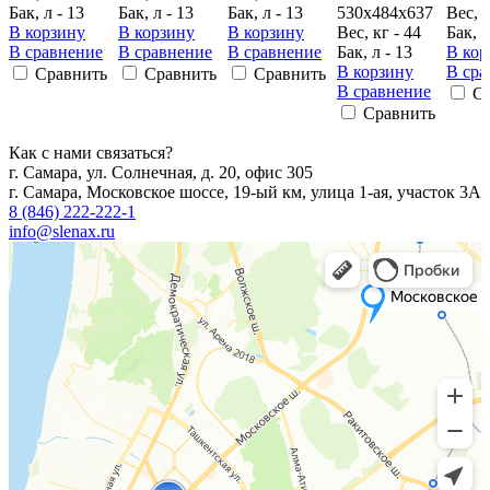
Бак, л - 13
Бак, л - 13
Бак, л - 13
530x484x637
Вес, к
В корзину
В корзину
В корзину
Вес, кг - 44
Бак, л
В сравнение
В сравнение
В сравнение
Бак, л - 13
В кор
В корзину
В сра
Сравнить
Сравнить
Сравнить
В сравнение
С
Сравнить
Как с нами связаться?
г. Самара, ул. Солнечная, д. 20, офис 305
г. Самара, Московское шоссе, 19-ый км, улица 1-ая, участок 3А
8 (846) 222-222-1
info@slenax.ru