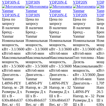
YDP30N-E
YDP30N
YDP20N-E
YDP20N
YDP4
Цена по
Цена по
Цена по
Цена по
Цена 
запросу
запросу
запросу
запросу
запро
В наличии
В наличии
В наличии
В наличии
В на
Бренд -
Бренд -
Бренд -
Бренд -
Бренд
Yanmar
Yanmar
Yanmar
Yanmar
Yanm
Номинальная
Номинальная
Номинальная
Номинальная
Номи
мощность,
мощность,
мощность,
мощность,
мощно
кВт - 3.1/3600
кВт - 3.1/3600
кВт - 3.1/3600
кВт - 3.1/3600
кВт -
кВт/об-мин
кВт/об-мин
кВт/об-мин
кВт/об-мин
кВт/о
Максимальная
Максимальная
Максимальная
Тип топлива -
Макс
мощность,
мощность,
мощность,
Дизель
мощно
кВт - 3.5/3600
кВт - 3.5/3600
кВт - 3.5/3600
Максимальная
кВт -
кВт/об-мин
кВт/об-мин
кВт/об-мин
мощность,
кВт/о
Двигатель -
Двигатель -
Двигатель -
кВт - 3.5/3600
Двига
Yanmar
Yanmar
Yanmar
кВт/об-мин
Yanm
L48N6-PEY
L48N6-PY
L48N6-PEY
Двигатель -
L70N
Напор, м - 28
Напор, м - 28
Напор, м - 32
Yanmar
Напор
Размеры Д х
Размеры Д х
Размеры Д х
L48N6-PY
26.5
Ш х В -
Ш х В -
Ш х В -
Напор, м - 32
Разме
630x484x637
630x484x637
530x484x637
Размеры Д х
Ш х В
Вес, кг - 61
Вес, кг - 46
Вес, кг - 59
Ш х В -
630x4