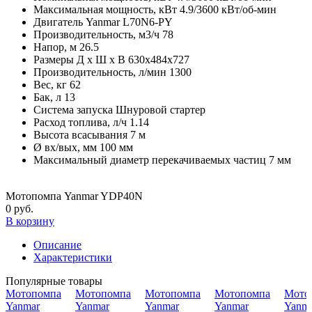
Максимальная мощность, кВт
4.9/3600 кВт/об-мин
Двигатель
Yanmar L70N6-PY
Производительность, м3/ч
78
Напор, м
26.5
Размеры Д х Ш х В
630x484x727
Производительность, л/мин
1300
Вес, кг
62
Бак, л
13
Система запуска
Шнуровой стартер
Расход топлива, л/ч
1.14
Высота всасывания
7 м
Ø вх/вых, мм
100 мм
Максимальный диаметр перекачиваемых частиц
7 мм
Мотопомпа Yanmar YDP40N
0 руб.
В корзину
Описание
Характеристики
Популярные товары
Мотопомпа
Мотопомпа
Мотопомпа
Мотопомпа
Мото
Yanmar
Yanmar
Yanmar
Yanmar
Yanm