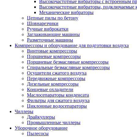
Высокочастотные вибраторы с встроенным пр
Высокочастотные вибраторы, подключаемые 
Механические вибраторы
Цепные пилы по бетону
Шовнарезчики
Ручные виброкатки
Заглаживающие машины
Разметочные машины
Компрессоры и оборудование для подготовки воздуха
Винтовые компрессоры
Поршневые компрессоры
Поршневые безмасляные компрессоры
Спиральные безмасляные компрессоры
Осушители сжатого воздуха
Передвижные компрессоры
Дизельные компрессоры
Концевые охладители
Маслосепараторы конденсата
Фильтры для сжатого воздуха
Циклонные водосепараторы
Чиллеры
Драйкуллеры
Промышленные чиллеры
Уборочное оборудование
Пылесосы