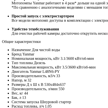
Мотопомпы Yanmar работают в 4 раза* дольше на одной з
*По сравнению с аналогичными моделями с меньшим то
Простой запуск с электростартером
Все модели мотопомп доступы в комплектации с электрос
Удобство техобслуживания
Для очистки рабочей камеры достаточно открутить неско
Общие характеристики
Назначение
Для чистой воды
Бренд
Yanmar
Номинальная мощность, кВт
3.1/3600 кВт/об-мин
Тип топлива
Дизель
Максимальная мощность, кВт
3.5/3600 кВт/об-мин
Двигатель
Yanmar L48N6-PY
Производительность, м3/ч
33
Напор, м
32
Размеры Д х Ш х В
530x484x637
Производительность, л/мин
550
Вес, кг
44
Бак, л
13
Система запуска
Шнуровой стартер
Расход топлива, л/ч
1.05