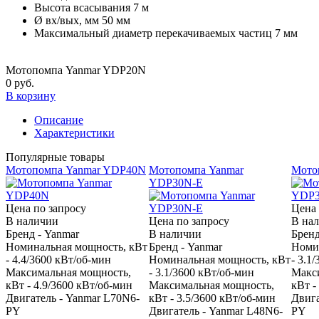
Высота всасывания
7 м
Ø вх/вых, мм
50 мм
Максимальный диаметр перекачиваемых частиц
7 мм
Мотопомпа Yanmar YDP20N
0 руб.
В корзину
Описание
Характеристики
Популярные товары
Мотопомпа Yanmar YDP40N
Мотопомпа Yanmar
Мото
YDP30N-E
Цена по запросу
Цена 
В наличии
Цена по запросу
В на
Бренд - Yanmar
В наличии
Бренд
Номинальная мощность, кВт
Бренд - Yanmar
Номи
- 4.4/3600 кВт/об-мин
Номинальная мощность, кВт
- 3.1
Максимальная мощность,
- 3.1/3600 кВт/об-мин
Макс
кВт - 4.9/3600 кВт/об-мин
Максимальная мощность,
кВт -
Двигатель - Yanmar L70N6-
кВт - 3.5/3600 кВт/об-мин
Двига
PY
Двигатель - Yanmar L48N6-
PY