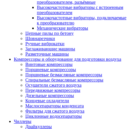
преобразователем, разъёмные
Высокочастотные вибраторы с встроенным
преобразователем
Высокочастотные вибраторы, подключаемые
к преобразователю
Механические вибраторы
Цепные пилы по бетону
Шовнарезчики
Ручные виброкатки
Заглаживающие машины
Разметочные машины
Компрессоры и оборудование для подготовки воздуха
Винтовые компрессоры
Поршневые компрессоры
Поршневые безмасляные компрессоры
Спиральные безмасляные компрессоры
Осушители сжатого воздуха
Передвижные компрессоры
Дизельные компрессоры
Концевые охладители
Маслосепараторы конденсата
Фильтры для сжатого воздуха
Циклонные водосепараторы
Чиллеры
Драйкуллеры