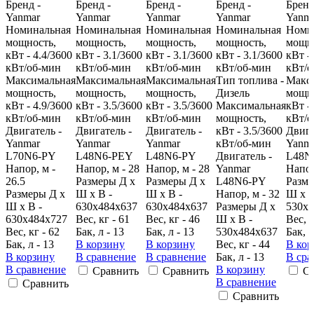
Бренд -
Бренд -
Бренд -
Бренд -
Бренд
Yanmar
Yanmar
Yanmar
Yanmar
Yanm
Номинальная
Номинальная
Номинальная
Номинальная
Номи
мощность,
мощность,
мощность,
мощность,
мощно
кВт - 4.4/3600
кВт - 3.1/3600
кВт - 3.1/3600
кВт - 3.1/3600
кВт -
кВт/об-мин
кВт/об-мин
кВт/об-мин
кВт/об-мин
кВт/о
Максимальная
Максимальная
Максимальная
Тип топлива -
Макс
мощность,
мощность,
мощность,
Дизель
мощно
кВт - 4.9/3600
кВт - 3.5/3600
кВт - 3.5/3600
Максимальная
кВт -
кВт/об-мин
кВт/об-мин
кВт/об-мин
мощность,
кВт/о
Двигатель -
Двигатель -
Двигатель -
кВт - 3.5/3600
Двига
Yanmar
Yanmar
Yanmar
кВт/об-мин
Yanm
L70N6-PY
L48N6-PEY
L48N6-PY
Двигатель -
L48N
Напор, м -
Напор, м - 28
Напор, м - 28
Yanmar
Напор
26.5
Размеры Д х
Размеры Д х
L48N6-PY
Разме
Размеры Д х
Ш х В -
Ш х В -
Напор, м - 32
Ш х В
Ш х В -
630x484x637
630x484x637
Размеры Д х
530x4
630x484x727
Вес, кг - 61
Вес, кг - 46
Ш х В -
Вес, к
Вес, кг - 62
Бак, л - 13
Бак, л - 13
530x484x637
Бак, л
Бак, л - 13
В корзину
В корзину
Вес, кг - 44
В кор
В корзину
В сравнение
В сравнение
Бак, л - 13
В сра
В сравнение
В корзину
Сравнить
Сравнить
С
В сравнение
Сравнить
Сравнить