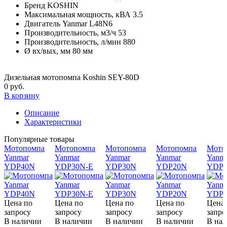
Бренд
KOSHIN
Максимальная мощность, кВА
3.5
Двигатель
Yanmar L48N6
Производительность, м3/ч
53
Производительность, л/мин
880
Ø вх/вых, мм
80 мм
Дизельная мотопомпа Koshin SEY-80D
0 руб.
В корзину
Описание
Характеристики
Популярные товары
Мотопомпа
Мотопомпа
Мотопомпа
Мотопомпа
Мото
Yanmar
Yanmar
Yanmar
Yanmar
Yanm
YDP40N
YDP30N-E
YDP30N
YDP20N
YDP2
Цена по
Цена по
Цена по
Цена по
Цена 
запросу
запросу
запросу
запросу
запро
В наличии
В наличии
В наличии
В наличии
В на