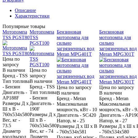
Описание
Характеристики
Популярные товары
Мотопомпа
Мотопомпа
Бензиновая
Бензиновая
TSS PGST80
TSS
мотопомпа для
мотопомпа для
PGST100
сильно
сильно
загрязненных вод
загрязненных вод
Meran MPG401T
Meran MPG301T
Цена по
запросу
В наличии
Цена по
Бренд - TSS
запросу
Тип топлива
В наличии
- Бензин
Бренд - TSS
Цена по запросу
Цена по запросу
Двигатель -
Тип топлива
В наличии
В наличии
AP188F
- Бензин
Бренд - Meran
Бренд - Meran
Размеры Д х
Двигатель -
Максимальная
Максимальная
Ш х В -
190F
мощность, кВт - 10
мощность, кВт - 9
760x534x580
Размеры Д х
Двигатель - SC420
Двигатель - AP19
Вес, кг -
Ш х В -
Напор, м - 25
Напор, м - 27
73.5
760x534x580
Размеры Д х Ш х В
Размеры Д х Ш х 
Диаметр
Вес, кг - 74
- 760х534х581
- 760х534х580
вход/выход
Диаметр
Подача, куб.м/час -
Подача, куб.м/час 