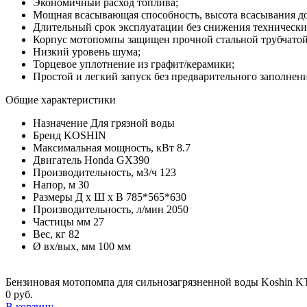
Экономичный расход топлива;
Мощная всасывающая способность, высота всасывания до
Длительный срок эксплуатации без снижения технически
Корпус мотопомпы защищен прочной стальной трубчатой
Низкий уровень шума;
Торцевое уплотнение из графит/керамики;
Простой и легкий запуск без предварительного заполнен
Общие характеристики
Назначение
Для грязной воды
Бренд
KOSHIN
Максимальная мощность, кВт
8.7
Двигатель
Honda GX390
Производительность, м3/ч
123
Напор, м
30
Размеры Д х Ш х В
785*565*630
Производительность, л/мин
2050
Частицы мм
27
Вес, кг
82
Ø вх/вых, мм
100 мм
Бензиновая мотопомпа для сильнозагрязненной воды Koshin K
0 руб.
В корзину