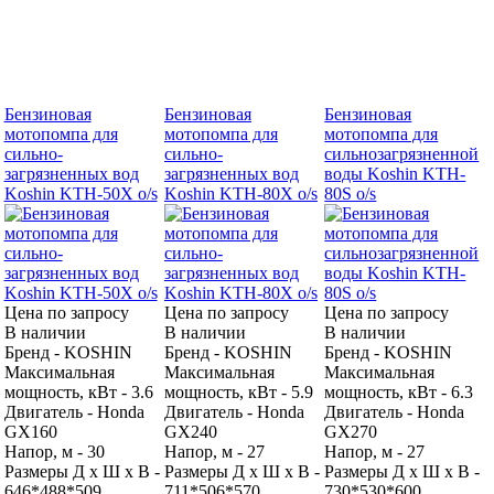
Бензиновая
Бензиновая
Бензиновая
мотопомпа для
мотопомпа для
мотопомпа для
сильно-
сильно-
сильнозагрязненной
загрязненных вод
загрязненных вод
воды Koshin KTH-
Koshin KTH-50X o/s
Koshin KTH-80X o/s
80S o/s
Цена по запросу
Цена по запросу
Цена по запросу
В наличии
В наличии
В наличии
Бренд - KOSHIN
Бренд - KOSHIN
Бренд - KOSHIN
Максимальная
Максимальная
Максимальная
мощность, кВт - 3.6
мощность, кВт - 5.9
мощность, кВт - 6.3
Двигатель - Honda
Двигатель - Honda
Двигатель - Honda
GX160
GX240
GX270
Напор, м - 30
Напор, м - 27
Напор, м - 27
Размеры Д х Ш х В -
Размеры Д х Ш х В -
Размеры Д х Ш х В -
646*488*509
711*506*570
730*530*600