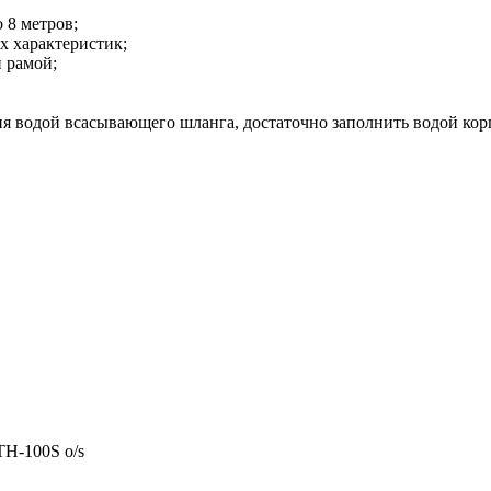
 8 метров;
х характеристик;
 рамой;
ия водой всасывающего шланга, достаточно заполнить водой корп
TH-100S o/s