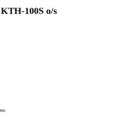
 KTH-100S o/s
ма;