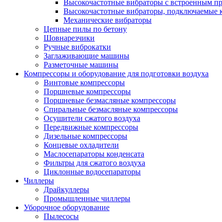
Высокочастотные вибраторы с встроенным пр
Высокочастотные вибраторы, подключаемые 
Механические вибраторы
Цепные пилы по бетону
Шовнарезчики
Ручные виброкатки
Заглаживающие машины
Разметочные машины
Компрессоры и оборудование для подготовки воздуха
Винтовые компрессоры
Поршневые компрессоры
Поршневые безмасляные компрессоры
Спиральные безмасляные компрессоры
Осушители сжатого воздуха
Передвижные компрессоры
Дизельные компрессоры
Концевые охладители
Маслосепараторы конденсата
Фильтры для сжатого воздуха
Циклонные водосепараторы
Чиллеры
Драйкуллеры
Промышленные чиллеры
Уборочное оборудование
Пылесосы