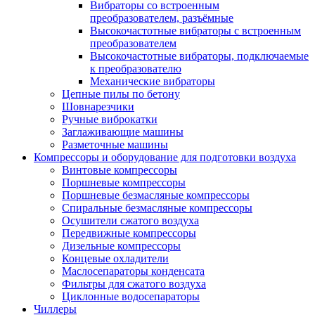
Вибраторы со встроенным
преобразователем, разъёмные
Высокочастотные вибраторы с встроенным
преобразователем
Высокочастотные вибраторы, подключаемые
к преобразователю
Механические вибраторы
Цепные пилы по бетону
Шовнарезчики
Ручные виброкатки
Заглаживающие машины
Разметочные машины
Компрессоры и оборудование для подготовки воздуха
Винтовые компрессоры
Поршневые компрессоры
Поршневые безмасляные компрессоры
Спиральные безмасляные компрессоры
Осушители сжатого воздуха
Передвижные компрессоры
Дизельные компрессоры
Концевые охладители
Маслосепараторы конденсата
Фильтры для сжатого воздуха
Циклонные водосепараторы
Чиллеры