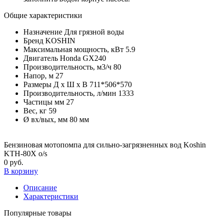
Общие характеристики
Назначение
Для грязной воды
Бренд
KOSHIN
Максимальная мощность, кВт
5.9
Двигатель
Honda GX240
Производительность, м3/ч
80
Напор, м
27
Размеры Д х Ш х В
711*506*570
Производительность, л/мин
1333
Частицы мм
27
Вес, кг
59
Ø вх/вых, мм
80 мм
Бензиновая мотопомпа для сильно-загрязненных вод Koshin
KTH-80X o/s
0 руб.
В корзину
Описание
Характеристики
Популярные товары