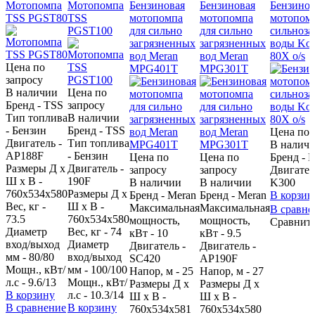
Мотопомпа
Мотопомпа
Бензиновая
Бензиновая
Бензинов
TSS PGST80
TSS
мотопомпа
мотопомпа
мотопомп
PGST100
для сильно
для сильно
сильноза
загрязненных
загрязненных
воды Kos
вод Meran
вод Meran
80X o/s
Цена по
MPG401T
MPG301T
запросу
В наличии
Цена по
Бренд - TSS
запросу
Тип топлива
В наличии
- Бензин
Бренд - TSS
Цена по 
Двигатель -
Тип топлива
В налич
AP188F
- Бензин
Цена по
Цена по
Бренд -
Размеры Д х
Двигатель -
запросу
запросу
Двигател
Ш х В -
190F
В наличии
В наличии
K300
760x534x580
Размеры Д х
Бренд - Meran
Бренд - Meran
В корзин
Вес, кг -
Ш х В -
Максимальная
Максимальная
В сравн
73.5
760x534x580
мощность,
мощность,
Сравнит
Диаметр
Вес, кг - 74
кВт - 10
кВт - 9.5
вход/выход
Диаметр
Двигатель -
Двигатель -
мм - 80/80
вход/выход
SC420
AP190F
Мощн., кВт/
мм - 100/100
Напор, м - 25
Напор, м - 27
л.с - 9.6/13
Мощн., кВт/
Размеры Д х
Размеры Д х
В корзину
л.с - 10.3/14
Ш х В -
Ш х В -
В сравнение
В корзину
760х534х581
760х534х580