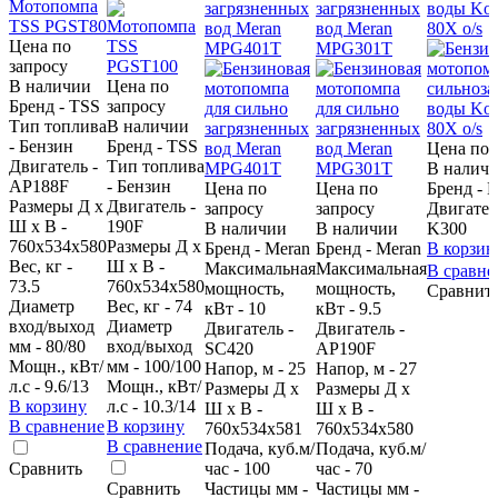
загрязненных
загрязненных
воды Kos
вод Meran
вод Meran
80X o/s
Цена по
MPG401T
MPG301T
запросу
В наличии
Цена по
Бренд - TSS
запросу
Тип топлива
В наличии
- Бензин
Бренд - TSS
Цена по 
Двигатель -
Тип топлива
В налич
AP188F
- Бензин
Цена по
Цена по
Бренд -
Размеры Д х
Двигатель -
запросу
запросу
Двигател
Ш х В -
190F
В наличии
В наличии
K300
760x534x580
Размеры Д х
Бренд - Meran
Бренд - Meran
В корзин
Вес, кг -
Ш х В -
Максимальная
Максимальная
В сравн
73.5
760x534x580
мощность,
мощность,
Сравнит
Диаметр
Вес, кг - 74
кВт - 10
кВт - 9.5
вход/выход
Диаметр
Двигатель -
Двигатель -
мм - 80/80
вход/выход
SC420
AP190F
Мощн., кВт/
мм - 100/100
Напор, м - 25
Напор, м - 27
л.с - 9.6/13
Мощн., кВт/
Размеры Д х
Размеры Д х
В корзину
л.с - 10.3/14
Ш х В -
Ш х В -
В сравнение
В корзину
760х534х581
760х534х580
В сравнение
Подача, куб.м/
Подача, куб.м/
Сравнить
час - 100
час - 70
Сравнить
Частицы мм -
Частицы мм -