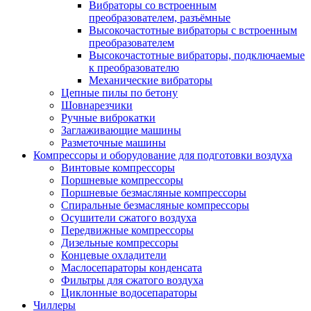
Вибраторы со встроенным
преобразователем, разъёмные
Высокочастотные вибраторы с встроенным
преобразователем
Высокочастотные вибраторы, подключаемые
к преобразователю
Механические вибраторы
Цепные пилы по бетону
Шовнарезчики
Ручные виброкатки
Заглаживающие машины
Разметочные машины
Компрессоры и оборудование для подготовки воздуха
Винтовые компрессоры
Поршневые компрессоры
Поршневые безмасляные компрессоры
Спиральные безмасляные компрессоры
Осушители сжатого воздуха
Передвижные компрессоры
Дизельные компрессоры
Концевые охладители
Маслосепараторы конденсата
Фильтры для сжатого воздуха
Циклонные водосепараторы
Чиллеры