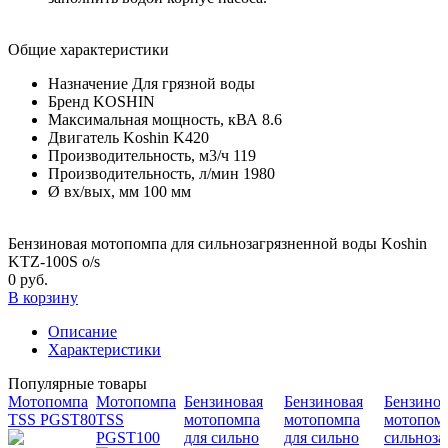
Общие характеристики
Назначение
Для грязной воды
Бренд
KOSHIN
Максимальная мощность, кВА
8.6
Двигатель
Koshin K420
Производительность, м3/ч
119
Производительность, л/мин
1980
Ø вх/вых, мм
100 мм
Бензиновая мотопомпа для сильнозагрязненной воды Koshin
KTZ-100S o/s
0 руб.
В корзину
Описание
Характеристики
Популярные товары
Мотопомпа
Мотопомпа
Бензиновая
Бензиновая
Бензинов
TSS PGST80
TSS
мотопомпа
мотопомпа
мотопомп
PGST100
для сильно
для сильно
сильноза