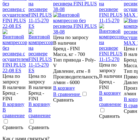
без
на
ресивера FINI PLUS
на
ресивер
ресивера с
ресивере
38-08
ресивере
осушит
осушителем
FINI PLUS
FINI PLUS
MAX 38
FINI PLUS
11-15-270
11-15-270
22-08 ES
ES
Цена по запросу
В наличии
Бренд - FINI
Цена п
Масса, кг - 700
В нали
Тип привода - Poly-
Бренд -
Цена по
V
Масса, 
запросу
Давление, атм - 8
Тип пр
Цена по
Цена по
В наличии
Производительность,
Прямо
запросу
запросу
Бренд -
л/мин - 6000
Давлени
В наличии
В наличии
FINI
В корзину
Произв
Бренд -
Бренд -
В корзину
л/мин -
В сравнение
FINI
FINI
В
В корз
Сравнить
В корзину
В корзину
сравнение
В срав
В
В
Сравни
сравнение
сравнение
Сравнить
Сравнить
Сравнить
Как с нами связаться?