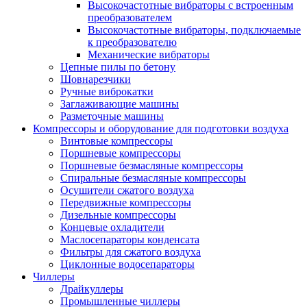
Высокочастотные вибраторы с встроенным
преобразователем
Высокочастотные вибраторы, подключаемые
к преобразователю
Механические вибраторы
Цепные пилы по бетону
Шовнарезчики
Ручные виброкатки
Заглаживающие машины
Разметочные машины
Компрессоры и оборудование для подготовки воздуха
Винтовые компрессоры
Поршневые компрессоры
Поршневые безмасляные компрессоры
Спиральные безмасляные компрессоры
Осушители сжатого воздуха
Передвижные компрессоры
Дизельные компрессоры
Концевые охладители
Маслосепараторы конденсата
Фильтры для сжатого воздуха
Циклонные водосепараторы
Чиллеры
Драйкуллеры
Промышленные чиллеры