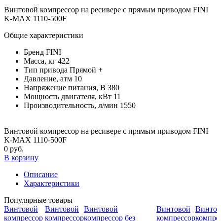
Винтовой компрессор на ресивере с прямым приводом FINI
K-MAX 1110-500F
Общие характеристики
Бренд
FINI
Масса, кг
422
Тип привода
Прямой +
Давление, атм
10
Напряжение питания, В
380
Мощность двигателя, кВт
11
Производительность, л/мин
1550
Винтовой компрессор на ресивере с прямым приводом FINI
K-MAX 1110-500F
0 руб.
В корзину
Описание
Характеристики
Популярные товары
Винтовой
Винтовой
Винтовой
Винтовой
Винтов
компрессор
компрессор
компрессор без
компрессор
компрес