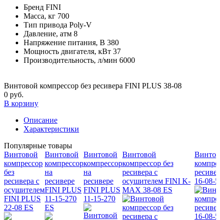
Бренд
FINI
Масса, кг
700
Тип привода
Poly-V
Давление, атм
8
Напряжение питания, В
380
Мощность двигателя, кВт
37
Производительность, л/мин
6000
Винтовой компрессор без ресивера FINI PLUS 38-08
0 руб.
В корзину
Описание
Характеристики
Популярные товары
Винтовой
Винтовой
Винтовой
Винтовой
Винтов
компрессор
компрессор
компрессор
компрессор без
компре
без
на
на
ресивера с
ресиве
ресивера с
ресивере
ресивере
осушителем FINI K-
16-08-5
осушителем
FINI PLUS
FINI PLUS
MAX 38-08 ES
FINI PLUS
11-15-270
11-15-270
22-08 ES
ES