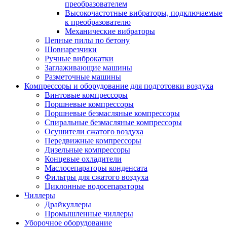
преобразователем
Высокочастотные вибраторы, подключаемые
к преобразователю
Механические вибраторы
Цепные пилы по бетону
Шовнарезчики
Ручные виброкатки
Заглаживающие машины
Разметочные машины
Компрессоры и оборудование для подготовки воздуха
Винтовые компрессоры
Поршневые компрессоры
Поршневые безмасляные компрессоры
Спиральные безмасляные компрессоры
Осушители сжатого воздуха
Передвижные компрессоры
Дизельные компрессоры
Концевые охладители
Маслосепараторы конденсата
Фильтры для сжатого воздуха
Циклонные водосепараторы
Чиллеры
Драйкуллеры
Промышленные чиллеры
Уборочное оборудование