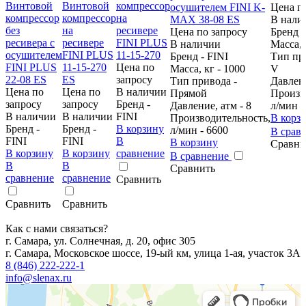
Цена п
В нали
Цена по запросу
Бренд -
В наличии
Масса, 
Бренд - FINI
Тип при
Цена по
Масса, кг - 1000
V
запросу
Тип привода -
Давлени
Цена по
Цена по
В наличии
Прямой
Произв
запросу
запросу
Бренд -
Давление, атм - 8
л/мин -
В наличии
В наличии
FINI
Производительность,
В корз
Бренд -
Бренд -
В корзину
л/мин - 6600
В срав
FINI
FINI
В
В корзину
Сравни
В корзину
В корзину
сравнение
В сравнение
В
В
Сравнить
сравнение
сравнение
Сравнить
Сравнить
Сравнить
Как с нами связаться?
г. Самара, ул. Солнечная, д. 20, офис 305
г. Самара, Московское шоссе, 19-ый км, улица 1-ая, участок 3А
8 (846) 222-222-1
info@slenax.ru