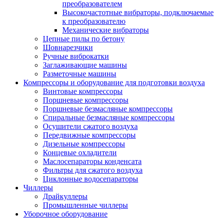
преобразователем
Высокочастотные вибраторы, подключаемые
к преобразователю
Механические вибраторы
Цепные пилы по бетону
Шовнарезчики
Ручные виброкатки
Заглаживающие машины
Разметочные машины
Компрессоры и оборудование для подготовки воздуха
Винтовые компрессоры
Поршневые компрессоры
Поршневые безмасляные компрессоры
Спиральные безмасляные компрессоры
Осушители сжатого воздуха
Передвижные компрессоры
Дизельные компрессоры
Концевые охладители
Маслосепараторы конденсата
Фильтры для сжатого воздуха
Циклонные водосепараторы
Чиллеры
Драйкуллеры
Промышленные чиллеры
Уборочное оборудование