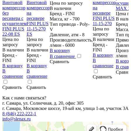
Цена по запросу
В наличии
Бренд - FINI
Цена п
Масса, кг - 700
В нали
Тип привода - Poly-
Бренд -
Цена по
V
Масса, 
запросу
Давление, атм - 8
Тип пр
Цена по
Цена по
В наличии
Производительность,
Прямо
запросу
запросу
Бренд -
л/мин - 6000
Давлени
В наличии
В наличии
FINI
В корзину
Произв
Бренд -
Бренд -
В корзину
л/мин -
В сравнение
FINI
FINI
В
В корз
Сравнить
В корзину
В корзину
сравнение
В срав
В
В
Сравни
сравнение
сравнение
Сравнить
Сравнить
Сравнить
Как с нами связаться?
г. Самара, ул. Солнечная, д. 20, офис 305
г. Самара, Московское шоссе, 19-ый км, улица 1-ая, участок 3А
8 (846) 222-222-1
info@slenax.ru