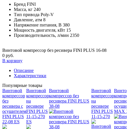
Бренд
FINI
Масса, кг
240
Тип привода
Poly-V
Давление, атм
8
Напряжение питания, В
380
Мощность двигателя, кВт
15
Производительность, л/мин
2350
Винтовой компрессор без ресивера FINI PLUS 16-08
0 руб.
В корзину
Описание
Характеристики
Популярные товары
Винтовой
Винтовой
Винтовой
Винтовой
Винтов
компрессор
компрессор
компрессор без
компрессор
компрес
без
на
ресивера FINI PLUS
на
ресивер
ресивера с
ресивере
38-08
ресивере
осушит
осушителем
FINI PLUS
FINI PLUS
MAX 38
FINI PLUS
11-15-270
11-15-270
22-08 ES
ES