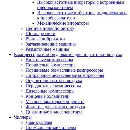
Высокочастотные вибраторы с встроенным
преобразователем
Высокочастотные вибраторы, подключаемые
к преобразователю
Механические вибраторы
Цепные пилы по бетону
Шовнарезчики
Ручные виброкатки
Заглаживающие машины
Разметочные машины
Компрессоры и оборудование для подготовки воздуха
Винтовые компрессоры
Поршневые компрессоры
Поршневые безмасляные компрессоры
Спиральные безмасляные компрессоры
Осушители сжатого воздуха
Передвижные компрессоры
Дизельные компрессоры
Концевые охладители
Маслосепараторы конденсата
Фильтры для сжатого воздуха
Циклонные водосепараторы
Чиллеры
Драйкуллеры
Промышленные чиллеры