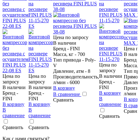
без
на
ресивера FINI PLUS
на
ресивер
ресивера с
ресивере
38-08
ресивере
осушит
осушителем
FINI PLUS
FINI PLUS
MAX 38
FINI PLUS
11-15-270
11-15-270
22-08 ES
ES
Цена по запросу
В наличии
Бренд - FINI
Цена п
Масса, кг - 700
В нали
Тип привода - Poly-
Бренд -
Цена по
V
Масса, 
запросу
Давление, атм - 8
Тип пр
Цена по
Цена по
В наличии
Производительность,
Прямо
запросу
запросу
Бренд -
л/мин - 6000
Давлени
В наличии
В наличии
FINI
В корзину
Произв
Бренд -
Бренд -
В корзину
л/мин -
В сравнение
FINI
FINI
В
В корз
Сравнить
В корзину
В корзину
сравнение
В срав
В
В
Сравни
сравнение
сравнение
Сравнить
Сравнить
Сравнить
Как с нами связаться?