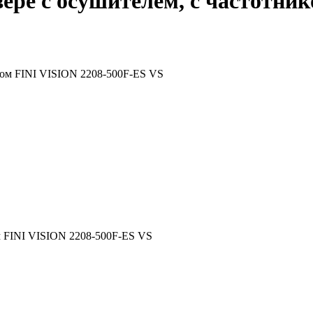
ере с осушителем, с частотни
м FINI VISION 2208-500F-ES VS