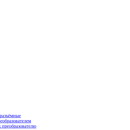
 разъёмные
еобразователем
к преобразователю