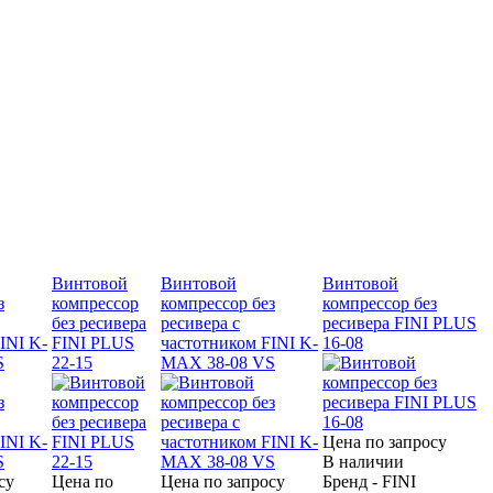
Винтовой
Винтовой
Винтовой
з
компрессор
компрессор без
компрессор без
без ресивера
ресивера с
ресивера FINI PLUS
INI K-
FINI PLUS
частотником FINI K-
16-08
S
22-15
MAX 38-08 VS
Цена по запросу
В наличии
су
Цена по
Цена по запросу
Бренд - FINI