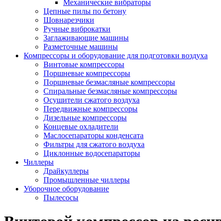
Механические вибраторы
Цепные пилы по бетону
Шовнарезчики
Ручные виброкатки
Заглаживающие машины
Разметочные машины
Компрессоры и оборудование для подготовки воздуха
Винтовые компрессоры
Поршневые компрессоры
Поршневые безмасляные компрессоры
Спиральные безмасляные компрессоры
Осушители сжатого воздуха
Передвижные компрессоры
Дизельные компрессоры
Концевые охладители
Маслосепараторы конденсата
Фильтры для сжатого воздуха
Циклонные водосепараторы
Чиллеры
Драйкуллеры
Промышленные чиллеры
Уборочное оборудование
Пылесосы