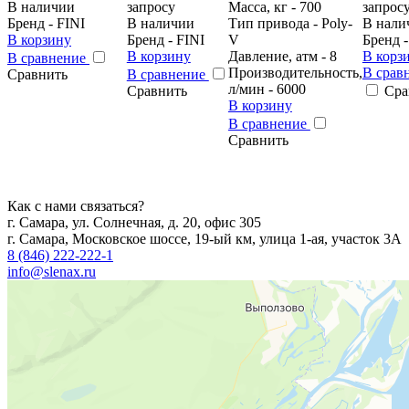
В наличии
запросу
Масса, кг - 700
запрос
Бренд - FINI
В наличии
Тип привода - Poly-
В нали
В корзину
Бренд - FINI
V
Бренд -
В корзину
Давление, атм - 8
В корз
В сравнение
Производительность,
В срав
Сравнить
В сравнение
л/мин - 6000
Сравнить
Сра
В корзину
В сравнение
Сравнить
Как с нами связаться?
г. Самара, ул. Солнечная, д. 20, офис 305
г. Самара, Московское шоссе, 19-ый км, улица 1-ая, участок 3А
8 (846) 222-222-1
info@slenax.ru