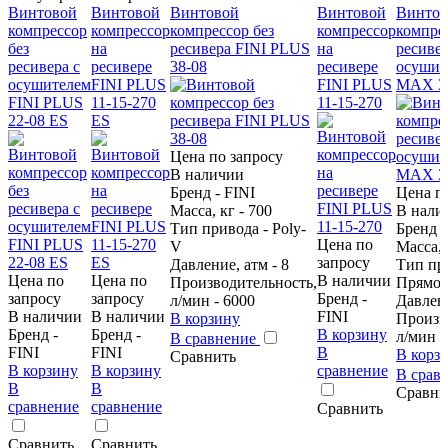
Винтовой
Винтовой
Винтовой
Винтовой
Винтов
компрессор
компрессор
компрессор без
компрессор
компрес
без
на
ресивера FINI PLUS
на
ресивер
ресивера с
ресивере
38-08
ресивере
осушит
осушителем
FINI PLUS
FINI PLUS
MAX 38
FINI PLUS
11-15-270
11-15-270
22-08 ES
ES
Цена по запросу
В наличии
Бренд - FINI
Цена п
Масса, кг - 700
В нали
Тип привода - Poly-
Бренд -
Цена по
V
Масса, 
запросу
Давление, атм - 8
Тип пр
Цена по
Цена по
В наличии
Производительность,
Прямо
запросу
запросу
Бренд -
л/мин - 6000
Давлени
В наличии
В наличии
FINI
В корзину
Произв
Бренд -
Бренд -
В корзину
л/мин -
В сравнение
FINI
FINI
В
В корз
Сравнить
В корзину
В корзину
сравнение
В срав
В
В
Сравни
сравнение
сравнение
Сравнить
Сравнить
Сравнить