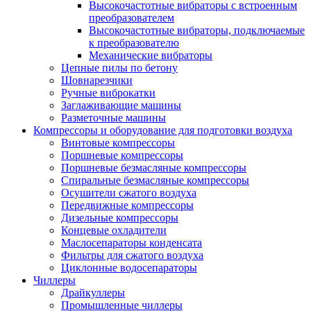
Высокочастотные вибраторы с встроенным
преобразователем
Высокочастотные вибраторы, подключаемые
к преобразователю
Механические вибраторы
Цепные пилы по бетону
Шовнарезчики
Ручные виброкатки
Заглаживающие машины
Разметочные машины
Компрессоры и оборудование для подготовки воздуха
Винтовые компрессоры
Поршневые компрессоры
Поршневые безмасляные компрессоры
Спиральные безмасляные компрессоры
Осушители сжатого воздуха
Передвижные компрессоры
Дизельные компрессоры
Концевые охладители
Маслосепараторы конденсата
Фильтры для сжатого воздуха
Циклонные водосепараторы
Чиллеры
Драйкуллеры
Промышленные чиллеры