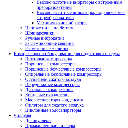
Высокочастотные вибраторы с встроенным
преобразователем
Высокочастотные вибраторы, подключаемые
к преобразователю
Механические вибраторы
Цепные пилы по бетону
Шовнарезчики
Ручные виброкатки
Заглаживающие машины
Разметочные машины
Компрессоры и оборудование для подготовки воздуха
Винтовые компрессоры
Поршневые компрессоры
Поршневые безмасляные компрессоры
Спиральные безмасляные компрессоры
Осушители сжатого воздуха
Передвижные компрессоры
Дизельные компрессоры
Концевые охладители
Маслосепараторы конденсата
Фильтры для сжатого воздуха
Циклонные водосепараторы
Чиллеры
Драйкуллеры
Промышленные чиллеры