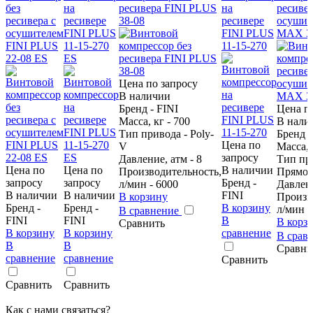
без
на
ресивера FINI PLUS
на
ресивер
ресивера с
ресивере
38-08
ресивере
осушит
осушителем
FINI PLUS
FINI PLUS
MAX 38
FINI PLUS
11-15-270
11-15-270
22-08 ES
ES
Цена по запросу
В наличии
Бренд - FINI
Цена п
Масса, кг - 700
В нали
Тип привода - Poly-
Бренд -
Цена по
V
Масса, 
запросу
Давление, атм - 8
Тип пр
Цена по
Цена по
В наличии
Производительность,
Прямо
запросу
запросу
Бренд -
л/мин - 6000
Давлени
В наличии
В наличии
FINI
В корзину
Произв
Бренд -
Бренд -
В корзину
л/мин -
В сравнение
FINI
FINI
В
В корз
Сравнить
В корзину
В корзину
сравнение
В срав
В
В
Сравни
сравнение
сравнение
Сравнить
Сравнить
Сравнить
Как с нами связаться?