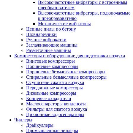
Высокочастотные вибраторы с встроенным
преобразователем
Высокочастотные вибраторы, подключаемые
к преобразователю
Механические вибраторы
Цепные пилы по бетону
Шовнарезчики
Ручные виброкатки
Заглаживающие машины
Разметочные машины
Компрессоры и оборудование для подготовки воздуха
Винтовые компрессоры
Поршневые компрессоры
Поршневые безмасляные компрессоры
Спиральные безмасляные компрессоры
Осушители сжатого воздуха
Передвижные компрессоры
Дизельные компрессоры
Концевые охладители
Маслосепараторы конденсата
Фильтры для сжатого воздуха
Циклонные водосепараторы
Чиллеры
Драйкуллеры
Промышленные чиллеры