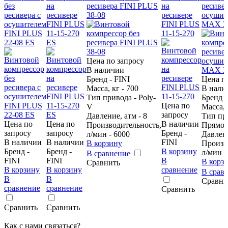
без
на
ресивера FINI PLUS
на
ресивер
ресивера с
ресивере
38-08
ресивере
осушит
осушителем
FINI PLUS
FINI PLUS
MAX 38
FINI PLUS
11-15-270
11-15-270
22-08 ES
ES
Цена по запросу
В наличии
Бренд - FINI
Цена п
Масса, кг - 700
В нали
Тип привода - Poly-
Бренд -
Цена по
V
Масса, 
запросу
Давление, атм - 8
Тип пр
Цена по
Цена по
В наличии
Производительность,
Прямо
запросу
запросу
Бренд -
л/мин - 6000
Давлени
В наличии
В наличии
FINI
В корзину
Произв
Бренд -
Бренд -
В корзину
л/мин -
В сравнение
FINI
FINI
В
В корз
Сравнить
В корзину
В корзину
сравнение
В срав
В
В
Сравни
сравнение
сравнение
Сравнить
Сравнить
Сравнить
Как с нами связаться?