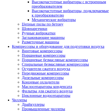
Высокочастотные вибраторы с встроенным
преобразователем
Высокочастотные вибраторы, подключаемые
к преобразователю
Механические вибраторы
Цепные пилы по бетону
Шовнарезчики
Ручные виброкатки
Заглаживающие машины
Разметочные машины
Компрессоры и оборудование для подготовки воздуха
Винтовые компрессоры
Поршневые компрессоры
Поршневые безмасляные компрессоры
Спиральные безмасляные компрессоры
Осушители сжатого воздуха
Передвижные компрессоры
Дизельные компрессоры
Концевые охладители
Маслосепараторы конденсата
Фильтры для сжатого воздуха
Циклонные водосепараторы
Чиллеры
Драйкуллеры
Промышленные чиллеры