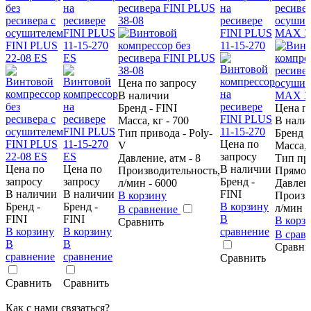
без
на
ресивера FINI PLUS
на
ресивер
ресивера с
ресивере
38-08
ресивере
осушит
осушителем
FINI PLUS
FINI PLUS
MAX 38
FINI PLUS
11-15-270
11-15-270
22-08 ES
ES
Цена по запросу
В наличии
Бренд - FINI
Цена п
Масса, кг - 700
В нали
Тип привода - Poly-
Бренд -
Цена по
V
Масса, 
запросу
Давление, атм - 8
Тип пр
Цена по
Цена по
В наличии
Производительность,
Прямо
запросу
запросу
Бренд -
л/мин - 6000
Давлени
В наличии
В наличии
FINI
В корзину
Произв
Бренд -
Бренд -
В корзину
л/мин -
В сравнение
FINI
FINI
В
В корз
Сравнить
В корзину
В корзину
сравнение
В срав
В
В
Сравни
сравнение
сравнение
Сравнить
Сравнить
Сравнить
Как с нами связаться?