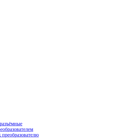
 разъёмные
еобразователем
к преобразователю