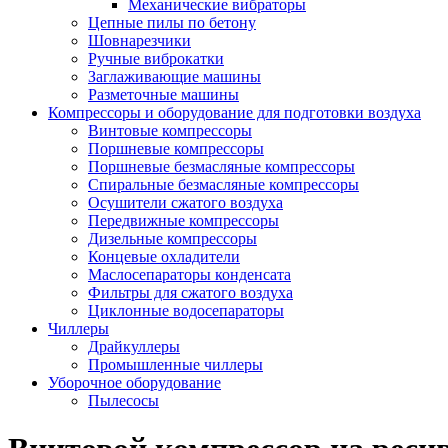
Механические вибраторы
Цепные пилы по бетону
Шовнарезчики
Ручные виброкатки
Заглаживающие машины
Разметочные машины
Компрессоры и оборудование для подготовки воздуха
Винтовые компрессоры
Поршневые компрессоры
Поршневые безмасляные компрессоры
Спиральные безмасляные компрессоры
Осушители сжатого воздуха
Передвижные компрессоры
Дизельные компрессоры
Концевые охладители
Маслосепараторы конденсата
Фильтры для сжатого воздуха
Циклонные водосепараторы
Чиллеры
Драйкуллеры
Промышленные чиллеры
Уборочное оборудование
Пылесосы