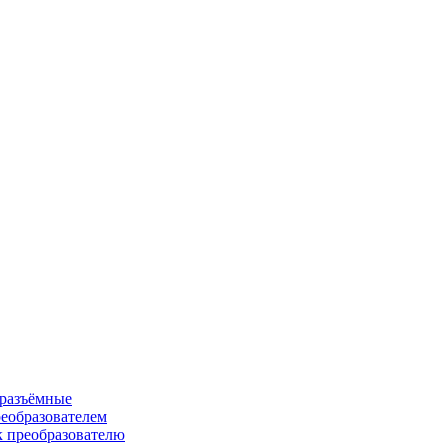
 разъёмные
еобразователем
к преобразователю