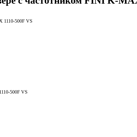
вере с частотником FINI K-MA
1110-500F VS