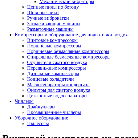
Механические вибраторы
Цепные пилы по бетону
Шовнарезчики
Ручные виброкатки
Заглаживающие машины
Разметочные машины
Компрессоры и оборудование для подготовки воздуха
Винтовые компрессоры
Поршневые компрессоры
Поршневые безмасляные компрессоры
Спиральные безмасляные компрессоры
Осушители сжатого воздуха
Передвижные компрессоры
Дизельные компрессоры
Концевые охладители
Маслосепараторы конденсата
Фильтры для сжатого воздуха
Циклонные водосепараторы
Чиллеры
Драйкуллеры
Промышленные чиллеры
Уборочное оборудование
Пылесосы