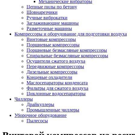
Механические вибраторы
Цепные пилы по бетону
Шовнарезчики
Ручные виброкатки
Заглаживающие машины
Разметочные машины
Компрессоры и оборудование для подготовки воздуха
Винтовые компрессоры
Поршневые компрессоры
Поршневые безмасляные компрессоры
Спиральные безмасляные компрессоры
Осушители сжатого воздуха
Передвижные компрессоры
Дизельные компрессоры
Концевые охладители
Маслосепараторы конденсата
Фильтры для сжатого воздуха
Циклонные водосепараторы
Чиллеры
Драйкуллеры
Промышленные чиллеры
Уборочное оборудование
Пылесосы