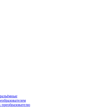
 разъёмные
еобразователем
к преобразователю