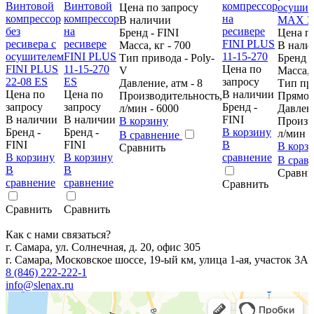
Цена по запросу
В наличии
Бренд - FINI
Цена п
Масса, кг - 700
В нали
Тип привода - Poly-
Бренд -
Цена по
V
Масса, 
запросу
Давление, атм - 8
Тип пр
Цена по
Цена по
В наличии
Производительность,
Прямо
запросу
запросу
Бренд -
л/мин - 6000
Давлени
В наличии
В наличии
FINI
В корзину
Произв
Бренд -
Бренд -
В корзину
л/мин -
В сравнение
FINI
FINI
В
В корз
Сравнить
В корзину
В корзину
сравнение
В срав
В
В
Сравни
сравнение
сравнение
Сравнить
Сравнить
Сравнить
Как с нами связаться?
г. Самара, ул. Солнечная, д. 20, офис 305
г. Самара, Московское шоссе, 19-ый км, улица 1-ая, участок 3А
8 (846) 222-222-1
info@slenax.ru