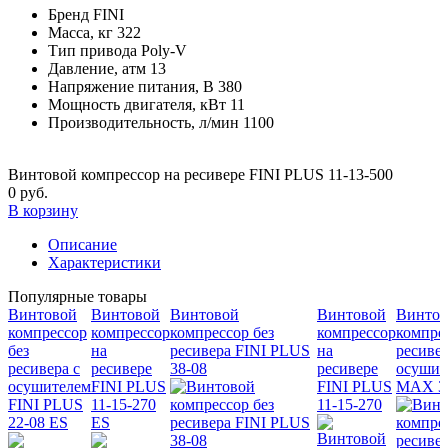
Бренд
FINI
Масса, кг
322
Тип привода
Poly-V
Давление, атм
13
Напряжение питания, В
380
Мощность двигателя, кВт
11
Производительность, л/мин
1100
Винтовой компрессор на ресивере FINI PLUS 11-13-500
0 руб.
В корзину
Описание
Характеристики
Популярные товары
Винтовой
Винтовой
Винтовой
Винтовой
Винтов
компрессор
компрессор
компрессор без
компрессор
компрес
без
на
ресивера FINI PLUS
на
ресивер
ресивера с
ресивере
38-08
ресивере
осушит
осушителем
FINI PLUS
FINI PLUS
MAX 38
FINI PLUS
11-15-270
11-15-270
22-08 ES
ES