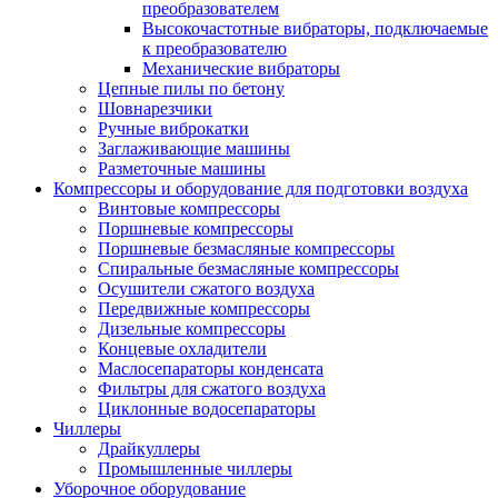
преобразователем
Высокочастотные вибраторы, подключаемые
к преобразователю
Механические вибраторы
Цепные пилы по бетону
Шовнарезчики
Ручные виброкатки
Заглаживающие машины
Разметочные машины
Компрессоры и оборудование для подготовки воздуха
Винтовые компрессоры
Поршневые компрессоры
Поршневые безмасляные компрессоры
Спиральные безмасляные компрессоры
Осушители сжатого воздуха
Передвижные компрессоры
Дизельные компрессоры
Концевые охладители
Маслосепараторы конденсата
Фильтры для сжатого воздуха
Циклонные водосепараторы
Чиллеры
Драйкуллеры
Промышленные чиллеры
Уборочное оборудование