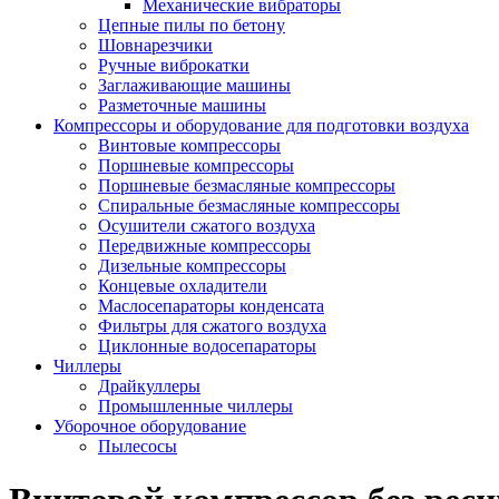
Механические вибраторы
Цепные пилы по бетону
Шовнарезчики
Ручные виброкатки
Заглаживающие машины
Разметочные машины
Компрессоры и оборудование для подготовки воздуха
Винтовые компрессоры
Поршневые компрессоры
Поршневые безмасляные компрессоры
Спиральные безмасляные компрессоры
Осушители сжатого воздуха
Передвижные компрессоры
Дизельные компрессоры
Концевые охладители
Маслосепараторы конденсата
Фильтры для сжатого воздуха
Циклонные водосепараторы
Чиллеры
Драйкуллеры
Промышленные чиллеры
Уборочное оборудование
Пылесосы