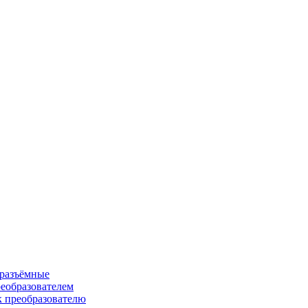
 разъёмные
еобразователем
к преобразователю