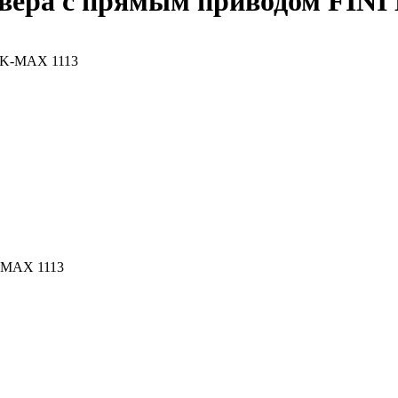
ивера с прямым приводом FINI
K-MAX 1113