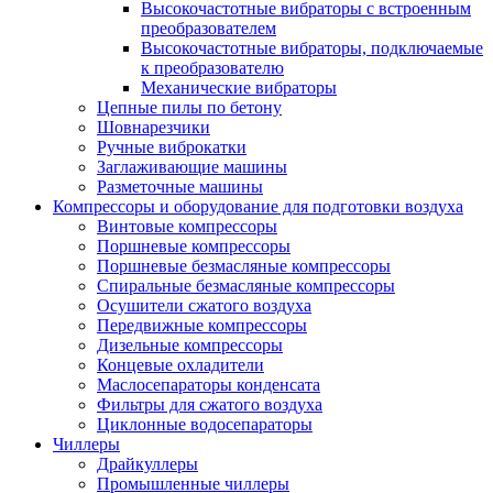
Высокочастотные вибраторы с встроенным
преобразователем
Высокочастотные вибраторы, подключаемые
к преобразователю
Механические вибраторы
Цепные пилы по бетону
Шовнарезчики
Ручные виброкатки
Заглаживающие машины
Разметочные машины
Компрессоры и оборудование для подготовки воздуха
Винтовые компрессоры
Поршневые компрессоры
Поршневые безмасляные компрессоры
Спиральные безмасляные компрессоры
Осушители сжатого воздуха
Передвижные компрессоры
Дизельные компрессоры
Концевые охладители
Маслосепараторы конденсата
Фильтры для сжатого воздуха
Циклонные водосепараторы
Чиллеры
Драйкуллеры
Промышленные чиллеры