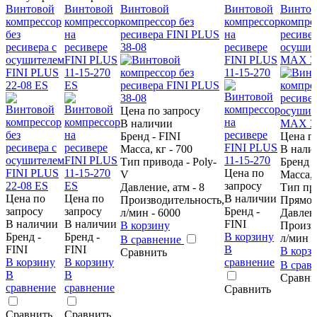
Винтовой
Винтовой
Винтовой
Винтовой
Винтов
компрессор
компрессор
компрессор без
компрессор
компрес
без
на
ресивера FINI PLUS
на
ресивер
ресивера с
ресивере
38-08
ресивере
осушит
осушителем
FINI PLUS
FINI PLUS
MAX 38
FINI PLUS
11-15-270
11-15-270
22-08 ES
ES
Цена по запросу
В наличии
Бренд - FINI
Цена п
Масса, кг - 700
В нали
Тип привода - Poly-
Бренд -
Цена по
V
Масса, 
запросу
Давление, атм - 8
Тип пр
Цена по
Цена по
В наличии
Производительность,
Прямо
запросу
запросу
Бренд -
л/мин - 6000
Давлени
В наличии
В наличии
FINI
В корзину
Произв
Бренд -
Бренд -
В корзину
л/мин -
В сравнение
FINI
FINI
В
В корз
Сравнить
В корзину
В корзину
сравнение
В срав
В
В
Сравни
сравнение
сравнение
Сравнить
Сравнить
Сравнить